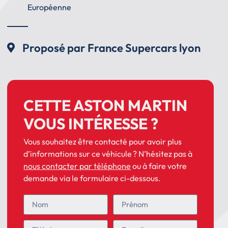
Européenne
Proposé par France Supercars lyon
CETTE ASTON MARTIN
VOUS INTÉRESSE ?
Vous souhaitez être contacté pour avoir plus
d’informations sur ce véhicule ? N’hésitez pas à
nous contacter par téléphone
ou à faire votre
demande via le formulaire ci-dessous.