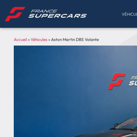
VÉHICU
Accueil
»
Véhicules
»
Aston Martin DBS Volante