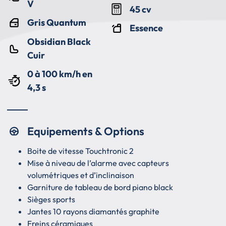
V
45 cv
Gris Quantum
Essence
Obsidian Black
Cuir
0 à 100 km/h en
4,3 s
Equipements & Options
Boite de vitesse Touchtronic 2
Mise à niveau de l’alarme avec capteurs
volumétriques et d’inclinaison
Garniture de tableau de bord piano black
Sièges sports
Jantes 10 rayons diamantés graphite
Freins céramiques