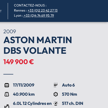
CONTACTEZ-NOUS :
Rennes
:
+33 (0)2 23 42 27 13
T
Lyon :
+33 (0)4 74 69 95 79
2009
ASTON MARTIN
DBS VOLANTE
149 900 €
17/11/2009
Auto 6
40.900 km
570 Nm
6.0L 12 Cylindres en
517 ch. DIN