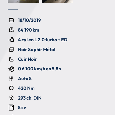
18/10/2019
84.190 km
4 cyl en L 2.0 turbo + ED
Noir Saphir Métal
Cuir Noir
0 à 100 km/h en 5,8 s
Auto 8
420 Nm
293 ch. DIN
8 cv