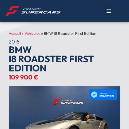
Accueil
»
Véhicules
»
BMW I8 Roadster First Edition
2018
BMW
I8 ROADSTER FIRST
EDITION
109 900 €