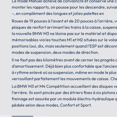
Le mode Manuel achève de convaincre et conserve une com
monter les rapports, on pousse pour les descendre, suiva
–, en complément des longues et jolies palettes en
Roues de 19 pouces à l’avant et de 20 pouces à l’arrière, v
plaques de renfort arrimant les trains à la caisse, suspens
la nouvelle BMW M3 ne lésine pas sur le matériel et disp
mémorisables via les touches M1 et M2 situées sur le vol
positions (oui, dix, mais seulement quand l’ESP est décon
modes de suspension, deux modes de direction.
Il ne faut pas des kilomètres avant de cerner les progrè
d’amortissement. Déjà bien plus confortable que l’ancienn
à rythme enlevé où sa suspension, même en mode le plus
verrouillant parfaitement les mouvements de caisse. Chez
La BMW M3 et M4 Compétition accueillent des disques ve
l’arrière. Ils sont pincés par des étriers fixes à six piston
freinage est assurée par un module électro-hydraulique qu
pédale selon deux modes, Confort et Sport.