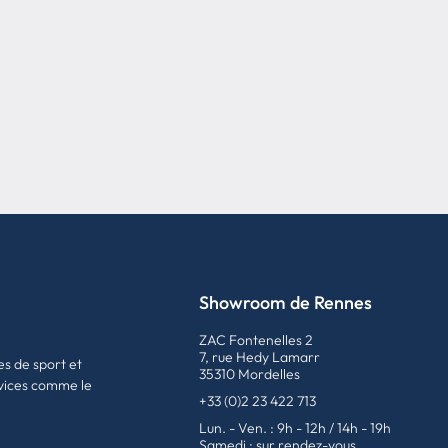
Showroom de Rennes
ZAC Fontenelles 2
7, rue Hedy Lamarr
es de sport et
35310 Mordelles
vices comme le
+33 (0)2 23 422 713
Lun. - Ven. : 9h - 12h / 14h - 19h
Samedi : sur rendez-vous