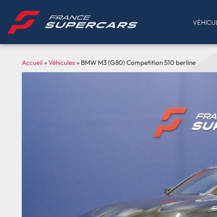
VÉHICU
Accueil
»
Véhicules
»
BMW M3 (G80) Competition 510 berline