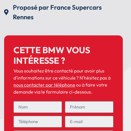
Proposé par France Supercars
Rennes
CETTE BMW VOUS
INTÉRESSE ?
Vous souhaitez être contacté pour avoir plus
d’informations sur ce véhicule ? N’hésitez pas à
nous contacter par téléphone
ou à faire votre
demande via le formulaire ci-dessous.