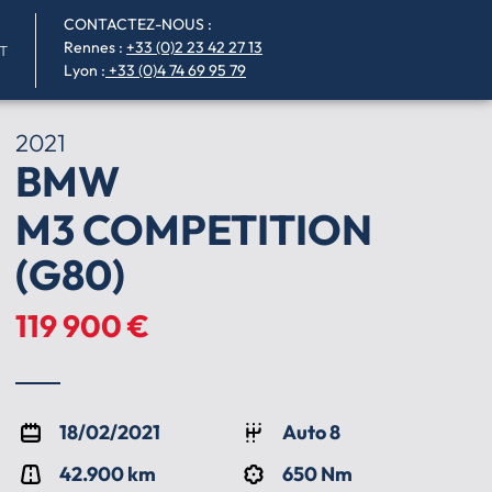
CONTACTEZ-NOUS :
Rennes
:
+33 (0)2 23 42 27 13
T
Lyon :
+33 (0)4 74 69 95 79
2021
BMW
M3 COMPETITION
(G80)
119 900 €
18/02/2021
Auto 8
42.900 km
650 Nm