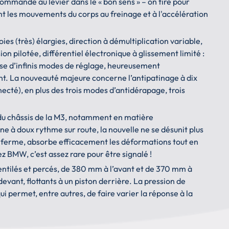
mande au levier dans le « bon sens » – on tire pour
nt les mouvements du corps au freinage et à l'accélération
oies (très) élargies, direction à démultiplication variable,
ion pilotée, différentiel électronique à glissement limité :
ose d’infinis modes de réglage, heureusement
ant. La nouveauté majeure concerne l’antipatinage à dix
necté), en plus des trois modes d’antidérapage, trois
s du châssis de la M3, notamment en matière
e à doux rythme sur route, la nouvelle ne se désunit plus
 ferme, absorbe efficacement les déformations tout en
 BMW, c’est assez rare pour être signalé !
ntilés et percés, de 380 mm à l’avant et de 370 mm à
s devant, flottants à un piston derrière. La pression de
i permet, entre autres, de faire varier la réponse à la