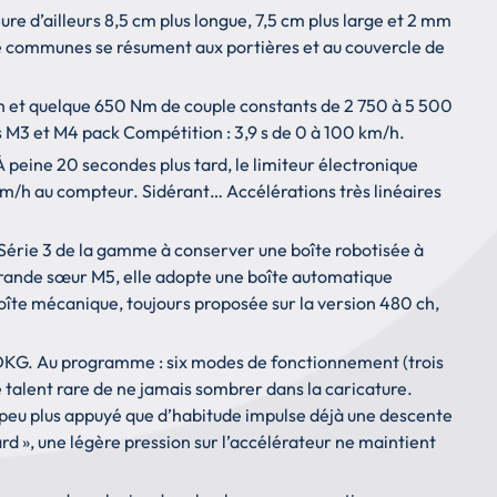
re d’ailleurs 8,5 cm plus longue, 7,5 cm plus large et 2 mm
rie communes se résument aux portières et au couvercle de
ch et quelque 650 Nm de couple constants de 2 750 à 5 500
s M3 et M4 pack Compétition : 3,9 s de 0 à 100 km/h.
 peine 20 secondes plus tard, le limiteur électronique
97 km/h au compteur. Sidérant… Accélérations très linéaires
e Série 3 de la gamme à conserver une boîte robotisée à
grande sœur M5, elle adopte une boîte automatique
boîte mécanique, toujours proposée sur la version 480 ch,
ne DKG. Au programme : six modes de fonctionnement (trois
le talent rare de ne jamais sombrer dans la caricature.
 peu plus appuyé que d’habitude impulse déjà une descente
rd », une légère pression sur l’accélérateur ne maintient