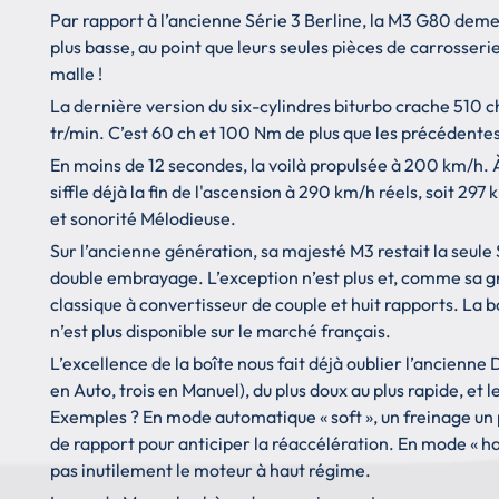
Par rapport à l’ancienne Série 3 Berline, la M3 G80 demeu
plus basse, au point que leurs seules pièces de carrosse
malle !
La dernière version du six-cylindres biturbo crache 510 
tr/min. C’est 60 ch et 100 Nm de plus que les précédente
En moins de 12 secondes, la voilà propulsée à 200 km/h. À
siffle déjà la fin de l'ascension à 290 km/h réels, soit 2
et sonorité Mélodieuse.
Sur l’ancienne génération, sa majesté M3 restait la seul
double embrayage. L’exception n’est plus et, comme sa 
classique à convertisseur de couple et huit rapports. La 
n’est plus disponible sur le marché français.
L’excellence de la boîte nous fait déjà oublier l’ancien
en Auto, trois en Manuel), du plus doux au plus rapide, et 
Exemples ? En mode automatique « soft », un freinage un
de rapport pour anticiper la réaccélération. En mode « ha
pas inutilement le moteur à haut régime.