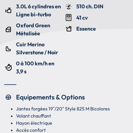
3.0L 6 cylindres en
510 ch. DIN
Ligne bi-turbo
41 cv
Oxford Green
Essence
Métalisée
Cuir Merino
Silverstone / Noir
0 à 100 km/h en
3,9 s
Equipements & Options
Jantes forgées 19″/20″ Style 825 M Bicolores
Volant chauffant
Hayon électrique
Accès confort