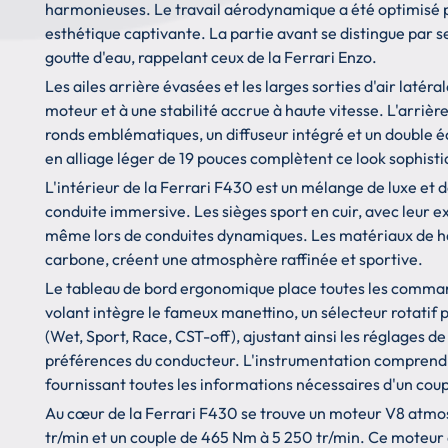
harmonieuses. Le travail aérodynamique a été optimisé
esthétique captivante. La partie avant se distingue par s
goutte d'eau, rappelant ceux de la Ferrari Enzo.
Les ailes arrière évasées et les larges sorties d'air latér
moteur et à une stabilité accrue à haute vitesse. L'arrièr
ronds emblématiques, un diffuseur intégré et un double é
en alliage léger de 19 pouces complètent ce look sophist
L'intérieur de la Ferrari F430 est un mélange de luxe et 
conduite immersive. Les sièges sport en cuir, avec leur ex
même lors de conduites dynamiques. Les matériaux de haute
carbone, créent une atmosphère raffinée et sportive.
Le tableau de bord ergonomique place toutes les comman
volant intègre le fameux manettino, un sélecteur rotatif
(Wet, Sport, Race, CST-off), ajustant ainsi les réglages de
préférences du conducteur. L'instrumentation comprend u
fournissant toutes les informations nécessaires d'un coup
Au cœur de la Ferrari F430 se trouve un moteur V8 atmo
tr/min et un couple de 465 Nm à 5 250 tr/min. Ce moteur e