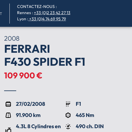
CONTACTEZ-NOUS :
Rennes
:
+33 (0)2 23 42 27 13
T
Lyon :
+33 (0)4 74 69 95 79
2008
FERRARI
F430 SPIDER F1
109 900 €
27/02/2008
F1
91.900 km
465 Nm
4.3L 8 Cylindres en
490 ch. DIN