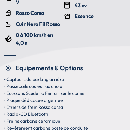
V
43 cv
Rosso Corsa
Essence
Cuir Nero Fil Rosso
0 à 100 km/h en
4,0 s
Equipements & Options
• Capteurs de parking arrière
• Passepoils couleur au choix
• Écussons Scuderia Ferrari sur les ailes
• Plaque dédicacée argentée
• Étriers de frein Rossa corsa
• Radio-CD Bluetooth
• Freins carbone céramique
• Revêtement carbone poste de conduite