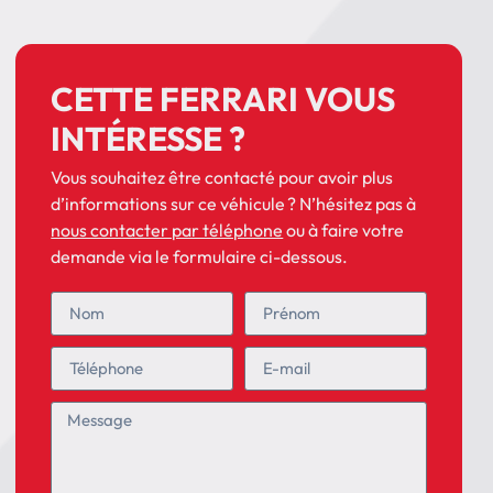
CETTE FERRARI VOUS
INTÉRESSE ?
Vous souhaitez être contacté pour avoir plus
d’informations sur ce véhicule ? N’hésitez pas à
nous contacter par téléphone
ou à faire votre
demande via le formulaire ci-dessous.