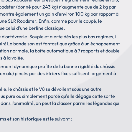
roadster (donné pour 243 kg) n'augmente que de 2 kg par
s montre également un gain d'environ 100 kg par rapport à
une SLR Roadster. Enfin, comme pour le coupé, le
e celui d'une berline classique.
d'orfèvrerie. Souple et alerte dès les plus bas régimes, il
/min! La bande son est fantastique grâce à un échappement
tion normale, la boîte automatique à 7 rapports et double
 à la volée.
tement dynamique profite de la bonne rigidité du châssis
en alu) pincés par des étriers fixes suffisent largement à
e, le châssis et le V8 se dévoilent sous une autre
plus pure ou simplement parce qu'elle dégage cette sorte
ans l'animalité, on peut la classer parmi les légendes qui
 et son historique est le suivant :