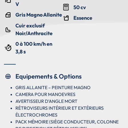
V
50 cv
Gris Magno Allanite
Essence
Cuir exclusif
Noir/Anthracite
0 à 100 km/h en
3,8 s
Equipements & Options
GRIS ALLANITE – PEINTURE MAGNO
CAMERA POUR MANOEVRES
AVERTISSEUR D’ANGLE MORT
RÉTROVISEURS INTÉRIEUR ET EXTÉRIEURS
ÉLECTROCHROMES
PACK MÉMOIRE (SIÈGE CONDUCTEUR, COLONNE