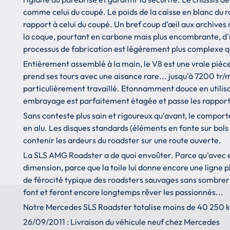
comme celui du coupé. Le poids de la caisse en blanc du 
rapport à celui du coupé. Un bref coup d'œil aux archive
la coque, pourtant en carbone mais plus encombrante, d'
processus de fabrication est légèrement plus complexe qu
Entièrement assemblé à la main, le V8 est une vraie pièce 
prend ses tours avec une aisance rare... jusqu'à 7200 tr
particulièrement travaillé. Etonnamment douce en utilisa
embrayage est parfaitement étagée et passe les rapports
Sans conteste plus sain et rigoureux qu'avant, le compor
en alu. Les disques standards (éléments en fonte sur bols 
contenir les ardeurs du roadster sur une route ouverte.
La SLS AMG Roadster a de quoi envoûter. Parce qu'avec ell
dimension, parce que la toile lui donne encore une ligne 
de férocité typique des roadsters sauvages sans sombrer d
font et feront encore longtemps rêver les passionnés...
Notre Mercedes SLS Roadster totalise moins de 40 250 kms
26/09/2011 : Livraison du véhicule neuf chez Mercedes