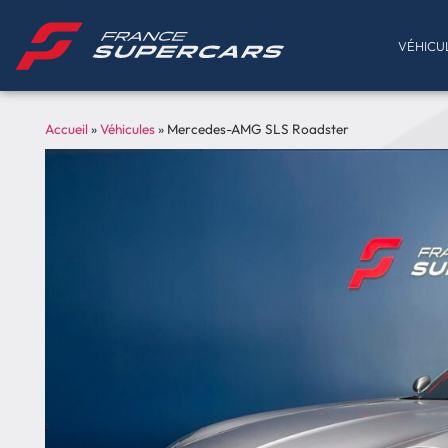
VÉHICU
Accueil
»
Véhicules
»
Mercedes-AMG SLS Roadster