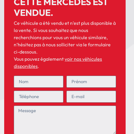
CETTE MERCEDES EST
VENDUE.
Ce véhicule a été vendu et n’est plus disponible à
la vente. Si vous souhaitez que nous
recherchions pour vous un véhicule similaire,
n’hésitez pas à nous solliciter via le formulaire
ci-dessous.
Vous pouvez également
voir nos véhicules
disponibles
.