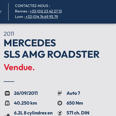
CONTACTEZ-NOUS :
Rennes
:
+33 (0)2 23 42 27 13
T
Lyon :
+33 (0)4 74 69 95 79
2011
MERCEDES
SLS AMG ROADSTER
Vendue.
26/09/2011
Auto 7
40.250 km
650 Nm
6.2L 8 cylindres en
571 ch. DIN