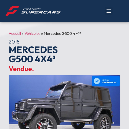
Accueil
»
Véhicules
»
Mercedes G500 4×4²
2018
MERCEDES
G500 4X4²
Vendue.