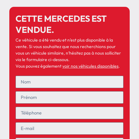
CETTE MERCEDES EST
VENDUE.
Ce véhicule a été vendu et n’est plus disponible à la
vente. Si vous souhaitez que nous recherchions pour
vous un véhicule similaire, n’hésitez pas à nous solliciter
via le formulaire ci-dessous.
Vous pouvez également
voir nos véhicules disponibles
.