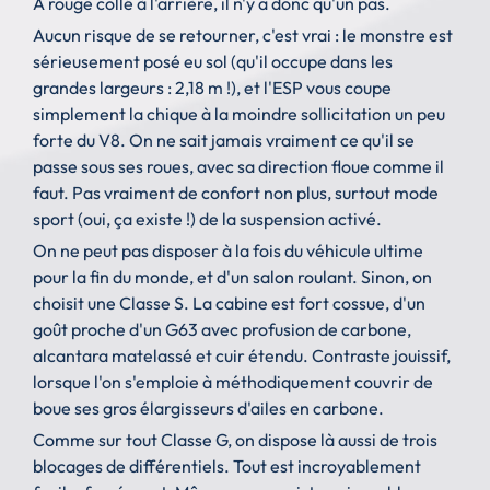
A rouge collé à l'arrière, il n'y a donc qu'un pas.
Aucun risque de se retourner, c'est vrai : le monstre est
sérieusement posé eu sol (qu'il occupe dans les
grandes largeurs : 2,18 m !), et l'ESP vous coupe
simplement la chique à la moindre sollicitation un peu
forte du V8. On ne sait jamais vraiment ce qu'il se
passe sous ses roues, avec sa direction floue comme il
faut. Pas vraiment de confort non plus, surtout mode
sport (oui, ça existe !) de la suspension activé.
On ne peut pas disposer à la fois du véhicule ultime
pour la fin du monde, et d'un salon roulant. Sinon, on
choisit une Classe S. La cabine est fort cossue, d'un
goût proche d'un G63 avec profusion de carbone,
alcantara matelassé et cuir étendu. Contraste jouissif,
lorsque l'on s'emploie à méthodiquement couvrir de
boue ses gros élargisseurs d'ailes en carbone.
Comme sur tout Classe G, on dispose là aussi de trois
blocages de différentiels. Tout est incroyablement