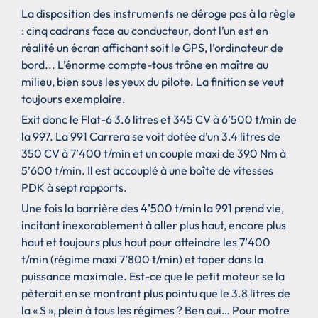
La disposition des instruments ne déroge pas à la règle
: cinq cadrans face au conducteur, dont l’un est en
réalité un écran affichant soit le GPS, l’ordinateur de
bord... L’énorme compte-tous trône en maître au
milieu, bien sous les yeux du pilote. La finition se veut
toujours exemplaire.
Exit donc le Flat-6 3.6 litres et 345 CV à 6’500 t/min de
la 997. La 991 Carrera se voit dotée d’un 3.4 litres de
350 CV à 7’400 t/min et un couple maxi de 390 Nm à
5’600 t/min. Il est accouplé à une boîte de vitesses
PDK à sept rapports.
Une fois la barrière des 4’500 t/min la 991 prend vie,
incitant inexorablement à aller plus haut, encore plus
haut et toujours plus haut pour atteindre les 7’400
t/min (régime maxi 7’800 t/min) et taper dans la
puissance maximale. Est-ce que le petit moteur se la
pèterait en se montrant plus pointu que le 3.8 litres de
la « S », plein à tous les régimes ? Ben oui… Pour motre