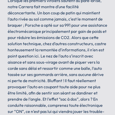
Lorsque les premiers virolets sautent au pare-brise,
notre Carrera fait montre d’une facilité
déconcertante. Un bon coup de patin qui maintient
l’auto rivée au sol comme jamais, c’est le moment de
braquer ; Porsche a opté sur sa 991 pour une assistance
électromécanique principalement par gain de poids et
pour réduire les émissions de CO2. Alors que cette
solution technique, chez d’autres constructeurs, castre
honteusement la remontée d’informations, il n’en est
point question ici. Le nez de l’auto s’inscrit avec
aisance et sans sous-virage avant de piquer vers la
corde sans délai et ressortir comme une balle, l’auto
tassée sur ses gommards arrière, sans aucune dérive
ni perte de motricité. Bluffant ! Il faut réellement
provoquer l’auto en coupant toute aide pour ne plus
être limité, afin de sentir son séant se dandiner et
prendre de l’angle. Et l’effet “sac à dos”, alors ? En
conduite raisonnable, comprenez toute électronique
sur “ON”, ce n’est pas lui qui viendra jouer les trouble-