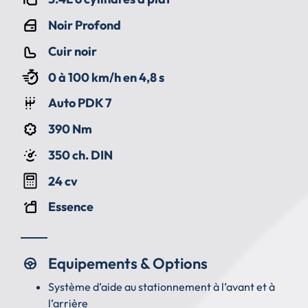
Noir Profond
Cuir noir
0 à 100 km/h en 4,8 s
Auto PDK 7
390 Nm
350 ch. DIN
24 cv
Essence
Equipements & Options
Système d’aide au stationnement à l’avant et à
l’arrière