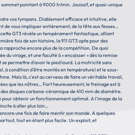
le sommet pointant à 9000 tr/min. Jouissif, et quasi-unique
dre vos tympans. Diablement efficace et intuitive, elle
nt de vous impliquer entièrement, de la tête aux fesses…
cette GT3 révèle un tempérament fantastique, alliant
ière fois de son histoire, la 911 GT3 opte pour des
 la rapproche encore plus de la compétition. De quoi
ée du virage, et une faculté à « encaisser » dès la remise
t se permettre d'avoir le pied lourd. La motricité sans
rel, à condition d'être montés en température) et le sous-
hme. Mais là, c'est au cerveau de faire un véritable travail,
nées que les nôtres… Fort heureusement, le freinage est à
 par des disques carbone-céramique de 410 mm de diamètre.
fé pour obtenir un fonctionnement optimal. A l'image de la
 incite à aller plus loin…
t encore une fois de faire mentir son monde. A quelques
rtout, tout en étant plus facile. Un exploit, et