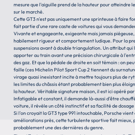
mesure que l'aiguille prend de la hauteur pour atteindre 
sur le marché.
Cette GT3 n'est pas uniquement une sprinteuse à faire fon
fait partie d'une rare caste de voitures qui vous demande
Vivante et engageante, exigeante mais jamais piégeuse, 
habilement rigueur et comportement ludique. Pour la prem
suspensions avant à double triangulation. Un attribut qui
apporter au train avant une précision chirurgicale à l'entr
des gaz. Et que la pédale de droite en soit témoin : on peu
faille (ces Michelin Pilot Sport Cup 2 tiennent du surnatu
virage quasi inexistant incite à mettre toujours plus de ryt
les limites du châssis étant probablement bien plus éloig
la hauteur. Véritable signature maison, il est ici opéré
Infatigable et constant, il demande là-aussi d'être chauf
voiture, il révèle un côté instinctif et sa facilité de dosage
Si l'on croyait la GT3 type 991 intouchable, Porsche vien
améliorations près, cette turbulente sportive fait mieux, pa
probablement une des dernières du genre.