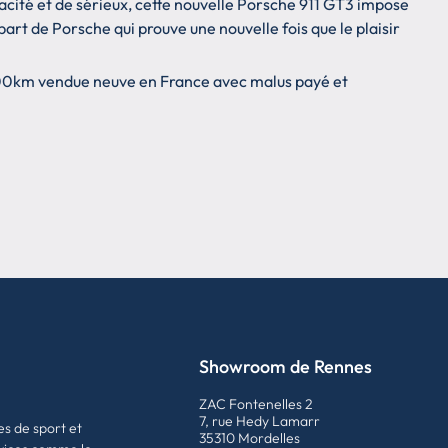
acité et de sérieux, cette nouvelle Porsche 911 GT3 impose
art de Porsche qui prouve une nouvelle fois que le plaisir
800km vendue neuve en France avec malus payé et
Showroom de Rennes
ZAC Fontenelles 2
7, rue Hedy Lamarr
es de sport et
35310 Mordelles