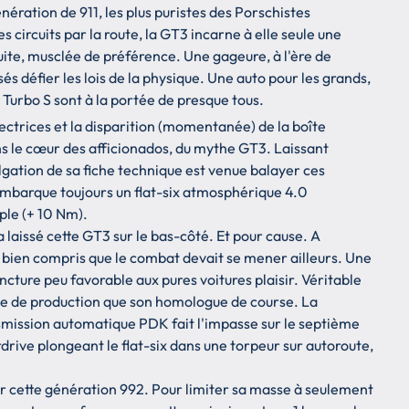
ération de 911, les plus puristes des Porschistes
es circuits par la route, la GT3 incarne à elle seule une
nduite, musclée de préférence. Une gageure, à l'ère de
és défier les lois de la physique. Une auto pour les grands,
Turbo S sont à la portée de presque tous.
ectrices et la disparition (momentanée) de la boîte
ns le cœur des afficionados, du mythe GT3. Laissant
ulgation de sa fiche technique est venue balayer ces
embarque toujours un flat-six atmosphérique 4.0
ple (+ 10 Nm).
a laissé cette GT3 sur le bas-côté. Et pour cause. A
bien compris que le combat devait se mener ailleurs. Une
ncture peu favorable aux pures voitures plaisir. Véritable
ine de production que son homologue de course. La
nsmission automatique PDK fait l'impasse sur le septième
rive plongeant le flat-six dans une torpeur sur autoroute,
sur cette génération 992. Pour limiter sa masse à seulement