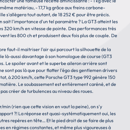
oncocter une fameuse recette amincissante : - 1 kg avec le
du même matériau, - 17,7 kg grâce aux freins carbone-
 s'allègera tout autant, de 18 252 € pour être précis.
on sait l'importance d'un tel paramètre ? La GT3 atteint les
les 320 km/h en vitesse de pointe. Des performances très
ouvent les 800 ch et produisent deux fois plus de couple. De
re faut-il maitriser l'air qui parcourt la silhouette de la
ble là-aussi davantage à son homologue de course (GT3
. Le spoiler avant et le superbe aileron arrière sont
e sont pas là que pour flatter l'égo des gentlemen drivers
sultat, à 200 km/h, cette Porsche GT3 type 992 génère 150
a matière. Le soubassement est entièrement caréné, et de
ne pas créer de turbulences au niveau des roues.
min (rien que cette vision en vaut la peine), on s'y
e rapport ?! La réponse est quasi-systématiquement oui, les
tres repères en tête… Et le pied droit de se faire de plus
ées en régimes constantes, et même plus vigoureuses à