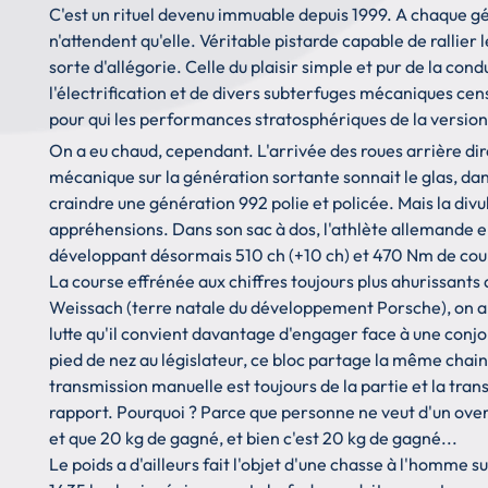
C'est un rituel devenu immuable depuis 1999. A chaque gén
n'attendent qu'elle. Véritable pistarde capable de rallier l
sorte d'allégorie. Celle du plaisir simple et pur de la co
l'électrification et de divers subterfuges mécaniques cens
pour qui les performances stratosphériques de la version 
On a eu chaud, cependant. L'arrivée des roues arrière dir
mécanique sur la génération sortante sonnait le glas, da
craindre une génération 992 polie et policée. Mais la div
appréhensions. Dans son sac à dos, l'athlète allemande 
développant désormais 510 ch (+10 ch) et 470 Nm de cou
La course effrénée aux chiffres toujours plus ahurissants 
Weissach (terre natale du développement Porsche), on a 
lutte qu'il convient davantage d'engager face à une conjo
pied de nez au législateur, ce bloc partage la même cha
transmission manuelle est toujours de la partie et la tra
rapport. Pourquoi ? Parce que personne ne veut d'un overd
et que 20 kg de gagné, et bien c'est 20 kg de gagné...
Le poids a d'ailleurs fait l'objet d'une chasse à l'homme 