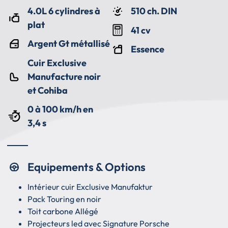
4.0L 6 cylindres à
510 ch. DIN
plat
41 cv
Argent Gt métallisé
Essence
Cuir Exclusive
Manufacture noir
et Cohiba
0 à 100 km/h en
3,4 s
Equipements & Options
Intérieur cuir Exclusive Manufaktur
Pack Touring en noir
Toit carbone Allégé
Projecteurs led avec Signature Porsche