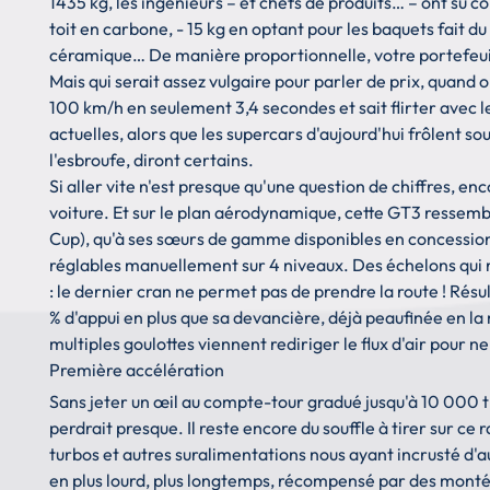
1435 kg, les ingénieurs – et chefs de produits… – ont su c
toit en carbone, - 15 kg en optant pour les baquets fait 
céramique… De manière proportionnelle, votre portefeuille
Mais qui serait assez vulgaire pour parler de prix, quand 
100 km/h en seulement 3,4 secondes et sait flirter avec 
actuelles, alors que les supercars d'aujourd'hui frôlent s
l'esbroufe, diront certains.
Si aller vite n'est presque qu'une question de chiffres, enco
voiture. Et sur le plan aérodynamique, cette GT3 ressem
Cup), qu'à ses sœurs de gamme disponibles en concessions
réglables manuellement sur 4 niveaux. Des échelons qui n
: le dernier cran ne permet pas de prendre la route ! Ré
% d'appui en plus que sa devancière, déjà peaufinée en l
multiples goulottes viennent rediriger le flux d'air pour 
Première accélération
Sans jeter un œil au compte-tour gradué jusqu'à 10 000 tr/
perdrait presque. Il reste encore du souffle à tirer sur c
turbos et autres suralimentations nous ayant incrusté d'au
en plus lourd, plus longtemps, récompensé par des mont