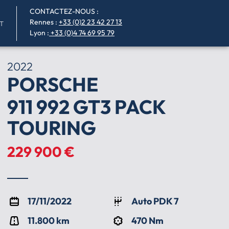
CONTACTEZ-NOUS :
Rennes
:
+33 (0)2 23 42 27 13
T
Lyon :
+33 (0)4 74 69 95 79
2022
PORSCHE
911 992 GT3 PACK
TOURING
229 900 €
17/11/2022
Auto PDK 7
11.800 km
470 Nm