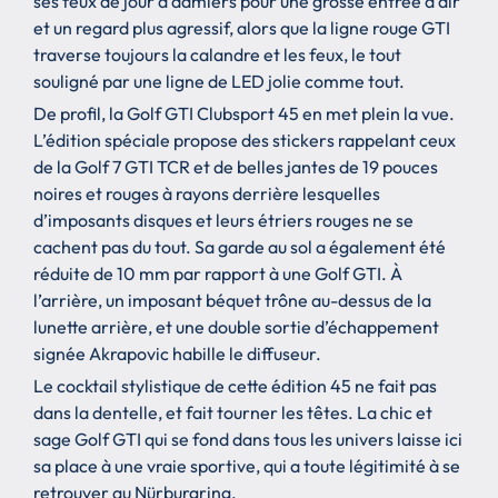
ses feux de jour à damiers pour une grosse entrée d’air
et un regard plus agressif, alors que la ligne rouge GTI
traverse toujours la calandre et les feux, le tout
souligné par une ligne de LED jolie comme tout.
De profil, la Golf GTI Clubsport 45 en met plein la vue.
L’édition spéciale propose des stickers rappelant ceux
de la Golf 7 GTI TCR et de belles jantes de 19 pouces
noires et rouges à rayons derrière lesquelles
d’imposants disques et leurs étriers rouges ne se
cachent pas du tout. Sa garde au sol a également été
réduite de 10 mm par rapport à une Golf GTI. À
l’arrière, un imposant béquet trône au-dessus de la
lunette arrière, et une double sortie d’échappement
signée Akrapovic habille le diffuseur.
Le cocktail stylistique de cette édition 45 ne fait pas
dans la dentelle, et fait tourner les têtes. La chic et
sage Golf GTI qui se fond dans tous les univers laisse ici
sa place à une vraie sportive, qui a toute légitimité à se
retrouver au Nürburgring.