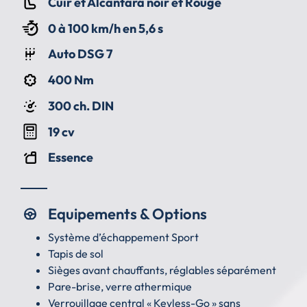
Cuir et Alcantara noir et Rouge
0 à 100 km/h en 5,6 s
Auto DSG 7
400 Nm
300 ch. DIN
19 cv
Essence
Equipements & Options
Système d’échappement Sport
Tapis de sol
Sièges avant chauffants, réglables séparément
Pare-brise, verre athermique
Verrouillage central « Keyless-Go » sans