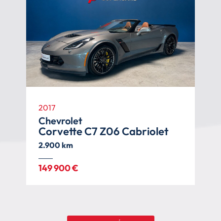
2013
Jeep
Grand Cherokee 6.4 V8 HEMI
SRT Limited Edition
89.900 km
39 900 €