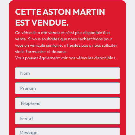
CETTE ASTON MARTIN
EST VENDUE.
Ce véhicule a été vendu et n’est plus disponible à la
vente. Si vous souhaitez que nous recherchions pour
vous un véhicule similaire, n’hésitez pas à nous solliciter
via le formulaire ci-dessous.
Vous pouvez également
voir nos véhicules disponibles
.