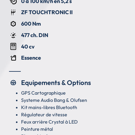
0 à 100 km/h en 5,2 s
ZF TOUCHTRONIC II
600 Nm
477 ch. DIN
40 cv
Essence
Equipements & Options
GPS Cartographique
Systeme Audio Bang & Olufsen
Kit mains-libres Bluetooth
Régulateur de vitesse
Feux arrière Crystal à LED
Peinture métal