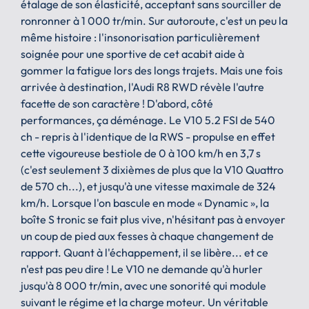
étalage de son élasticité, acceptant sans sourciller de
ronronner à 1 000 tr/min. Sur autoroute, c'est un peu la
même histoire : l'insonorisation particulièrement
soignée pour une sportive de cet acabit aide à
gommer la fatigue lors des longs trajets. Mais une fois
arrivée à destination, l'Audi R8 RWD révèle l'autre
facette de son caractère ! D'abord, côté
performances, ça déménage. Le V10 5.2 FSI de 540
ch - repris à l'identique de la RWS - propulse en effet
cette vigoureuse bestiole de 0 à 100 km/h en 3,7 s
(c'est seulement 3 dixièmes de plus que la V10 Quattro
de 570 ch...), et jusqu'à une vitesse maximale de 324
km/h. Lorsque l'on bascule en mode « Dynamic », la
boîte S tronic se fait plus vive, n'hésitant pas à envoyer
un coup de pied aux fesses à chaque changement de
rapport. Quant à l'échappement, il se libère... et ce
n'est pas peu dire ! Le V10 ne demande qu'à hurler
jusqu'à 8 000 tr/min, avec une sonorité qui module
suivant le régime et la charge moteur. Un véritable