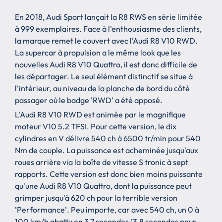
En 2018, Audi Sport lançait la R8 RWS en série limitée
à 999 exemplaires. Face à l'enthousiasme des clients,
la marque remet le couvert avec l'Audi R8 V10 RWD.
La supercar à propulsion a le même look que les
nouvelles Audi R8 V10 Quattro, il est donc difficile de
les départager. Le seul élément distinctif se situe à
l'intérieur, au niveau de la planche de bord du côté
passager où le badge 'RWD' a été apposé.
L'Audi R8 V10 RWD est animée par le magnifique
moteur V10 5.2 TFSI. Pour cette version, le dix
cylindres en V délivre 540 ch à 6500 tr/min pour 540
Nm de couple. La puissance est acheminée jusqu'aux
roues arrière via la boîte de vitesse S tronic à sept
rapports. Cette version est donc bien moins puissante
qu'une Audi R8 V10 Quattro, dont la puissance peut
grimper jusqu'à 620 ch pour la terrible version
'Performance'. Peu importe, car avec 540 ch, un 0 à
100 km/h abattu en 3,7 secondes (3,8 secondes pour