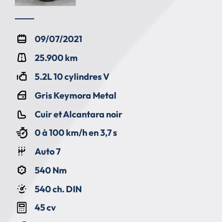
09/07/2021
25.900 km
5.2L 10 cylindres V
Gris Keymora Metal
Cuir et Alcantara noir
0 à 100 km/h en 3,7 s
Auto 7
540 Nm
540 ch. DIN
45 cv