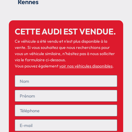
Rennes
CETTE AUDI EST VENDUE.
Ce véhicule a été vendu et n’est plus disponible à la
vente. Si vous souhaitez que nous recherchions pour
vous un véhicule similaire, n’hésitez pas à nous solliciter
via le formulaire ci-dessous.
Vous pouvez également
voir nos véhicules disponibles
.