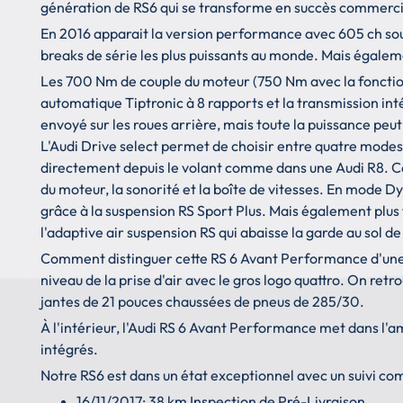
génération de RS6 qui se transforme en succès commercia
En 2016 apparait la version performance avec 605 ch sous
breaks de série les plus puissants au monde. Mais égalem
Les 700 Nm de couple du moteur (750 Nm avec la fonction
automatique Tiptronic à 8 rapports et la transmission int
envoyé sur les roues arrière, mais toute la puissance peu
L'Audi Drive select permet de choisir entre quatre modes
directement depuis le volant comme dans une Audi R8. Ces
du moteur, la sonorité et la boîte de vitesses. En mode 
grâce à la suspension RS Sport Plus. Mais également plu
l'adaptive air suspension RS qui abaisse la garde au sol d
Comment distinguer cette RS 6 Avant Performance d'une RS
niveau de la prise d'air avec le gros logo quattro. On ret
jantes de 21 pouces chaussées de pneus de 285/30.
À l'intérieur, l'Audi RS 6 Avant Performance met dans l'
intégrés.
Notre RS6 est dans un état exceptionnel avec un suivi comp
16/11/2017: 38 km Inspection de Pré-Livraison