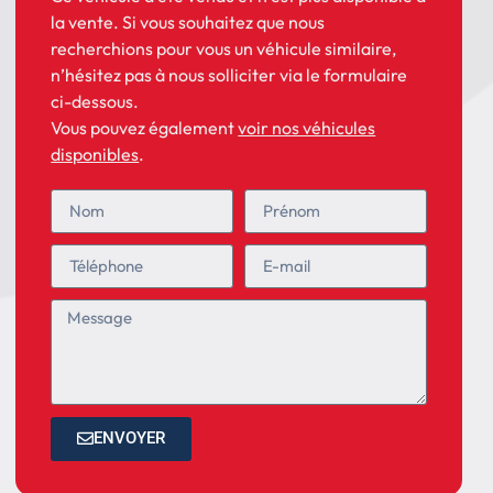
la vente. Si vous souhaitez que nous
recherchions pour vous un véhicule similaire,
n’hésitez pas à nous solliciter via le formulaire
ci-dessous.
Vous pouvez également
voir nos véhicules
disponibles
.
ENVOYER