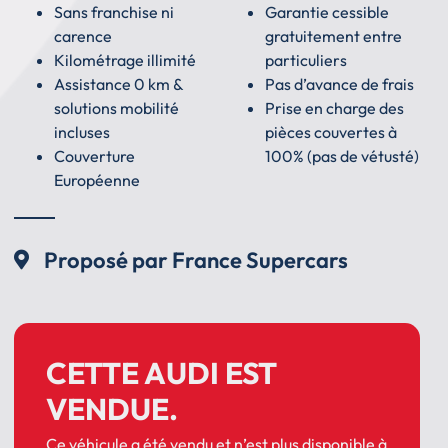
Sans franchise ni
Garantie cessible
carence
gratuitement entre
Kilométrage illimité
particuliers
Assistance 0 km &
Pas d’avance de frais
solutions mobilité
Prise en charge des
incluses
pièces couvertes à
Couverture
100% (pas de vétusté)
Européenne
Proposé par France Supercars
CETTE AUDI EST
VENDUE.
Ce véhicule a été vendu et n’est plus disponible à