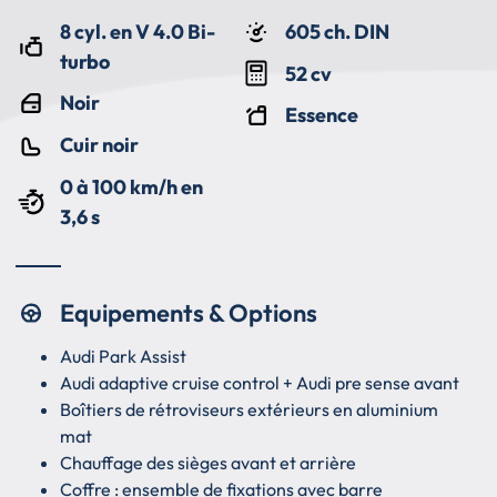
8 cyl. en V 4.0 Bi-
605 ch. DIN
turbo
52 cv
Noir
Essence
Cuir noir
0 à 100 km/h en
3,6 s
Equipements & Options
Audi Park Assist
Audi adaptive cruise control + Audi pre sense avant
Boîtiers de rétroviseurs extérieurs en aluminium
mat
Chauffage des sièges avant et arrière
Coffre : ensemble de fixations avec barre