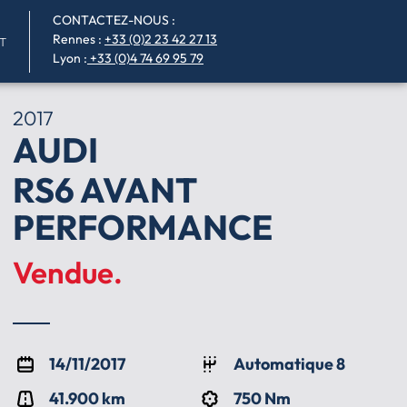
CONTACTEZ-NOUS :
Rennes
:
+33 (0)2 23 42 27 13
T
Lyon :
+33 (0)4 74 69 95 79
2017
AUDI
RS6 AVANT
PERFORMANCE
Vendue.
14/11/2017
Automatique 8
41.900 km
750 Nm