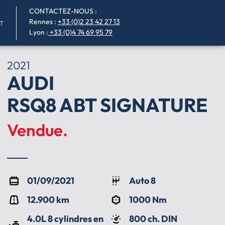
CONTACTEZ-NOUS :
Rennes
:
+33 (0)2 23 42 27 13
T
Lyon :
+33 (0)4 74 69 95 79
2021
AUDI
RSQ8 ABT SIGNATURE
Vendue.
01/09/2021
Auto 8
12.900 km
1000 Nm
4.0L 8 cylindres en
800 ch. DIN