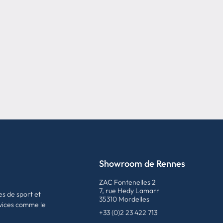
Showroom de Rennes
ZAC Fontenelles 2
7, rue Hedy Lamarr
es de sport et
35310 Mordelles
vices comme le
+33 (0)2 23 422 713