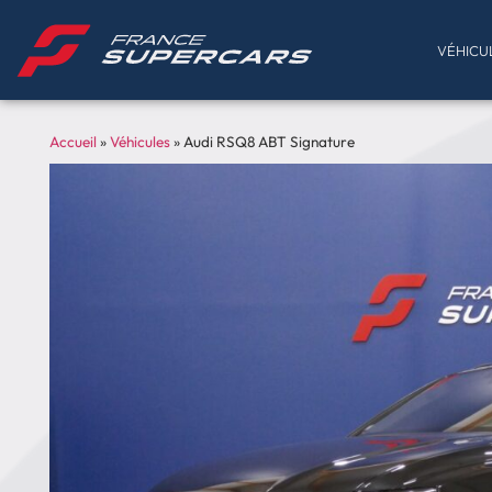
VÉHICU
Accueil
»
Véhicules
»
Audi RSQ8 ABT Signature