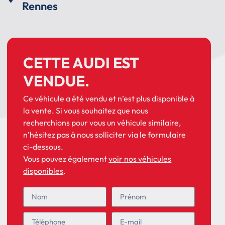
Rennes
CETTE AUDI EST
VENDUE.
Ce véhicule a été vendu et n’est plus disponible à
la vente. Si vous souhaitez que nous
recherchions pour vous un véhicule similaire,
n’hésitez pas à nous solliciter via le formulaire
ci-dessous.
Vous pouvez également
voir nos véhicules
disponibles
.