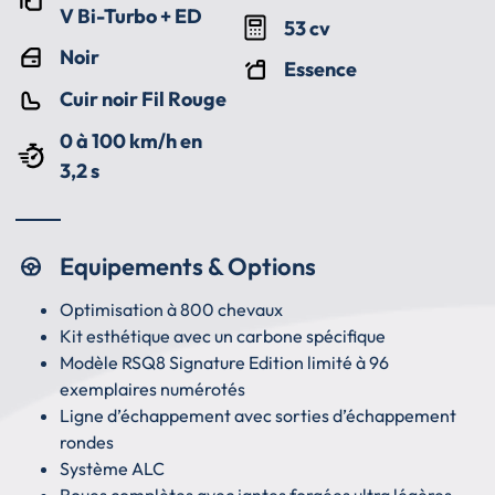
V Bi-Turbo + ED
53 cv
Noir
Essence
Cuir noir Fil Rouge
0 à 100 km/h en
3,2 s
Equipements & Options
Optimisation à 800 chevaux
Kit esthétique avec un carbone spécifique
Modèle RSQ8 Signature Edition limité à 96
exemplaires numérotés
Ligne d’échappement avec sorties d’échappement
rondes
Système ALC
Roues complètes avec jantes forgées ultra légères