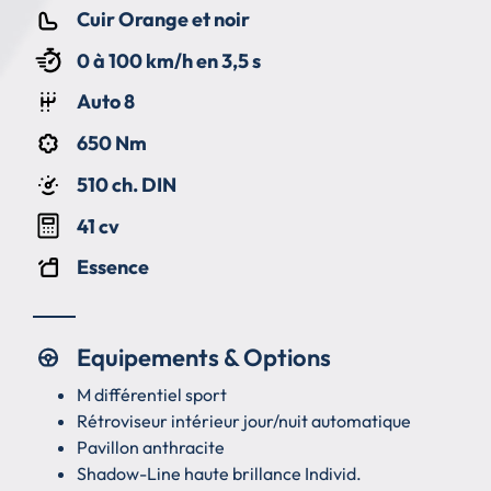
Cuir Orange et noir
0 à 100 km/h en 3,5 s
Auto 8
650 Nm
510 ch. DIN
41 cv
Essence
Equipements & Options
M différentiel sport
Rétroviseur intérieur jour/nuit automatique
Pavillon anthracite
Shadow-Line haute brillance Individ.