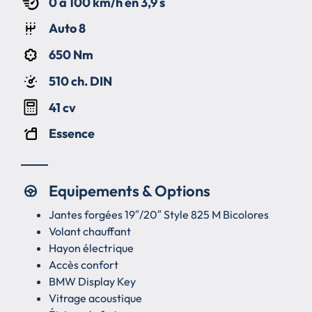
0 à 100 km/h en 3,9 s
Auto 8
650 Nm
510 ch. DIN
41 cv
Essence
Equipements & Options
Jantes forgées 19″/20″ Style 825 M Bicolores
Volant chauffant
Hayon électrique
Accès confort
BMW Display Key
Vitrage acoustique