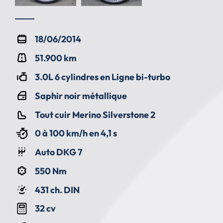
18/06/2014
51.900 km
3.0L 6 cylindres en Ligne bi-turbo
Saphir noir métallique
Tout cuir Merino Silverstone 2
0 à 100 km/h en 4,1 s
Auto DKG 7
550 Nm
431 ch. DIN
32 cv