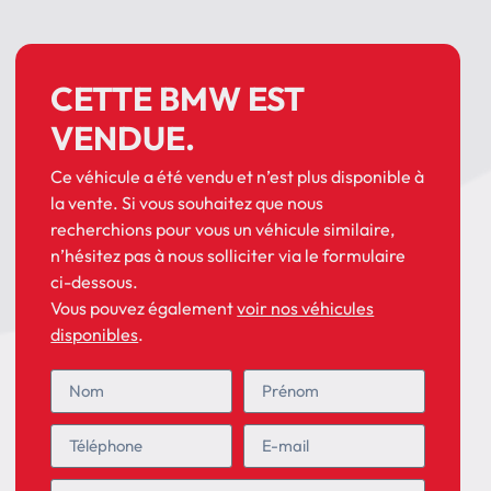
CETTE BMW EST
VENDUE.
Ce véhicule a été vendu et n’est plus disponible à
la vente. Si vous souhaitez que nous
recherchions pour vous un véhicule similaire,
n’hésitez pas à nous solliciter via le formulaire
ci-dessous.
Vous pouvez également
voir nos véhicules
disponibles
.