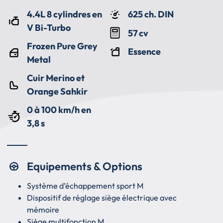
4.4L 8 cylindres en
625 ch. DIN
V Bi-Turbo
57 cv
Frozen Pure Grey
Essence
Metal
Cuir Merino et
Orange Sahkir
0 à 100 km/h en
3,8 s
Equipements & Options
Système d’échappement sport M
Dispositif de réglage siège électrique avec
mémoire
Siège multifonction M