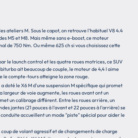
 ateliers M. Sous le capot, on retrouve l'habituel V8 4.4
nu des M5 et M8. Mais même sans e-boost, ce moteur
al de 750 Nm. Ou même 625 ch si vous choisissez cette
r le launch control et les quatre roues motrices, ce SUV
biturbo ait beaucoup de couple, le moteur de 4,4 l aime
ue le compte-tours atteigne la zone rouge.
 doté le X6 M d'une suspension M spécifique qui promet
La largeur de voie augmente, les roues avant ont un
rmet un calibrage différent. Entre les roues arrière, un
andes jantes (21 pouces à l'avant et 22 pouces à l'arrière) se
 conduite accueillent un mode "piste" spécial pour aider le
 coup de volant agressif et de changements de charge