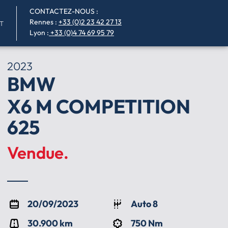
CONTACTEZ-NOUS :
Rennes
:
+33 (0)2 23 42 27 13
T
Lyon :
+33 (0)4 74 69 95 79
2023
BMW
X6 M COMPETITION
625
Vendue.
20/09/2023
Auto 8
30.900 km
750 Nm