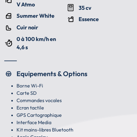
V Atmo
35 cv
Summer White
Essence
Cuir noir
0 à 100 km/h en
4,6 s
Equipements & Options
Borne Wi-Fi
Carte SD
Commandes vocales
Ecran tactile
GPS Cartographique
Interface Media
Kit mains-libres Bluetooth
Apple Carplay