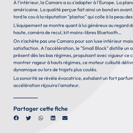
À l'intérieur, la Camaro a su s'adapter à l'Europe. La plan
américaine. La qualité perçue fait ainsi un bond en avant
tord le cou à la réputation "plastoc" qui colle à la peau d
L'équipement se montre quant à lui généreux au regard du t
haute, caméra de recul, kit mains-libres Bluetooth…
On n'achète pas une Camaro pour son luxe intérieur mais
satisfaction. A l'accélération, le "Small Block" distille 
présent dès les bas régimes, propulsant avec vigueur ce co
montrer rageur à hauts régimes, ce moteur culbuté déliv
dynamique ou lors de trajets plus coulés.
La sonorité se révèle évocatrice, exhalant un fort par
accélération réjouira l'amateur.
Partager cette fiche