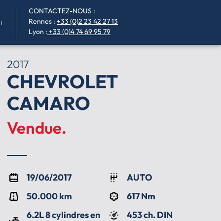
CONTACTEZ-NOUS :
Rennes
:
+33 (0)2 23 42 27 13
T
Lyon :
+33 (0)4 74 69 95 79
2017
CHEVROLET
CAMARO
Vendue.
19/06/2017
AUTO
50.000 km
617 Nm
6.2L 8 cylindres en
453 ch. DIN