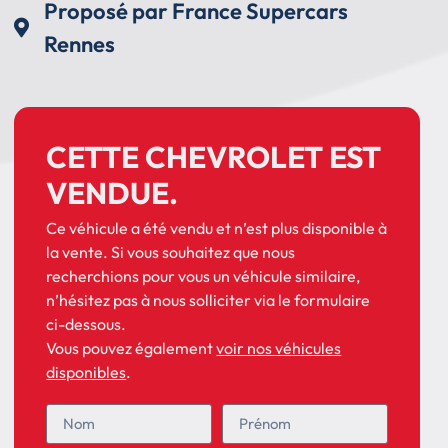
Proposé par France Supercars
Rennes
CETTE CHEVROLET EST
VENDUE.
Ce véhicule a été vendu et n’est plus disponible à
la vente. Si vous souhaitez que nous
recherchions pour vous un véhicule similaire,
n’hésitez pas à nous solliciter via le formulaire
ci-dessous.
Vous pouvez également
voir nos véhicules
disponibles
.