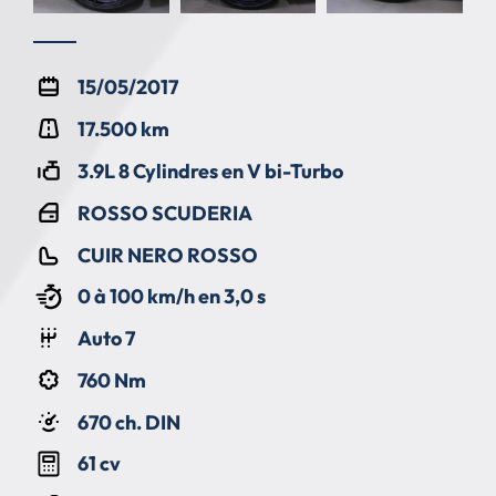
15/05/2017
17.500 km
3.9L 8 Cylindres en V bi-Turbo
ROSSO SCUDERIA
CUIR NERO ROSSO
0 à 100 km/h en 3,0 s
Auto 7
760 Nm
670 ch. DIN
61 cv