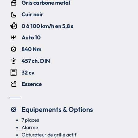
Gris carbone metal
Cuir noir
0 à 100 km/h en 5,8 s
Auto 10
840 Nm
457 ch. DIN
32 cv
Essence
Equipements & Options
7 places
Alarme
Obturateur de grille actif