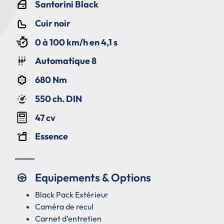
Santorini Black
Cuir noir
0 à 100 km/h en 4,1 s
Automatique 8
680 Nm
550 ch. DIN
47 cv
Essence
Equipements & Options
Black Pack Extérieur
Caméra de recul
Carnet d’entretien