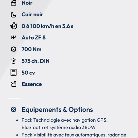
Noir
Cuir noir
0 à 100 km/h en 3,6 s
Auto ZF 8
700 Nm
575 ch. DIN
50 cv
Essence
Equipements & Options
Pack Technologie avec navigation GPS,
Bluetooth et système audio 380W
Pack Visibilité avec feux automatiques, radar de