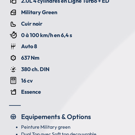
2.0L 4 cylindres en Ligne Turbo + ED
Military Green
Cuir noir
0 à 100 km/h en 6,4 s
Auto 8
637 Nm
380 ch. DIN
16 cv
Essence
Equipements & Options
Peinture Military green
Dual Top avec Soft top decouvrable