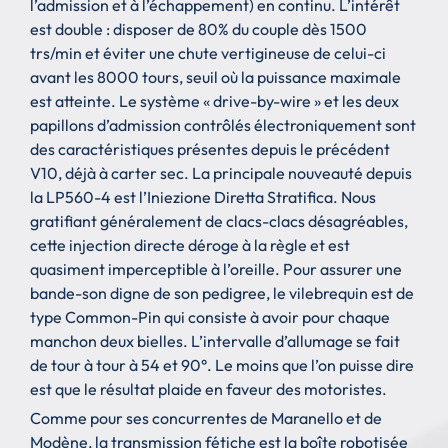
l’admission et à l’échappement) en continu. L’intérêt
est double : disposer de 80% du couple dès 1500
trs/min et éviter une chute vertigineuse de celui-ci
avant les 8000 tours, seuil où la puissance maximale
est atteinte. Le système « drive-by-wire » et les deux
papillons d’admission contrôlés électroniquement sont
des caractéristiques présentes depuis le précédent
V10, déjà à carter sec. La principale nouveauté depuis
la LP560-4 est l’Iniezione Diretta Stratifica. Nous
gratifiant généralement de clacs-clacs désagréables,
cette injection directe déroge à la règle et est
quasiment imperceptible à l’oreille. Pour assurer une
bande-son digne de son pedigree, le vilebrequin est de
type Common-Pin qui consiste à avoir pour chaque
manchon deux bielles. L’intervalle d’allumage se fait
de tour à tour à 54 et 90°. Le moins que l’on puisse dire
est que le résultat plaide en faveur des motoristes.
Comme pour ses concurrentes de Maranello et de
Modène, la transmission fétiche est la boîte robotisée