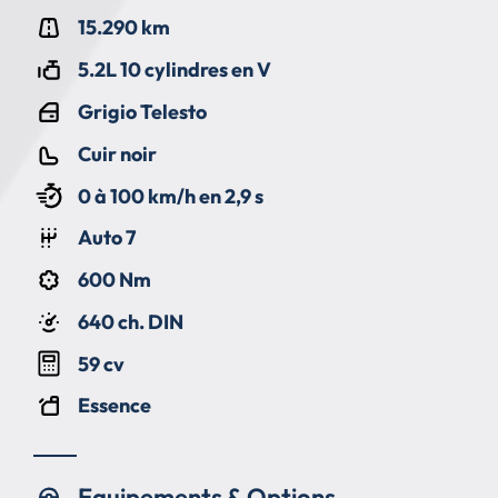
15.290 km
5.2L 10 cylindres en V
Grigio Telesto
Cuir noir
0 à 100 km/h en 2,9 s
Auto 7
600 Nm
640 ch. DIN
59 cv
Essence
Equipements & Options