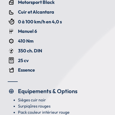
Motorsport Black
Cuir et Alcantara
0 à 100 km/h en 4,0 s
Manuel 6
410 Nm
350 ch. DIN
25 cv
Essence
Equipements & Options
Sièges cuir noir
Surpiqûres rouges
Pack couleur intérieur rouge