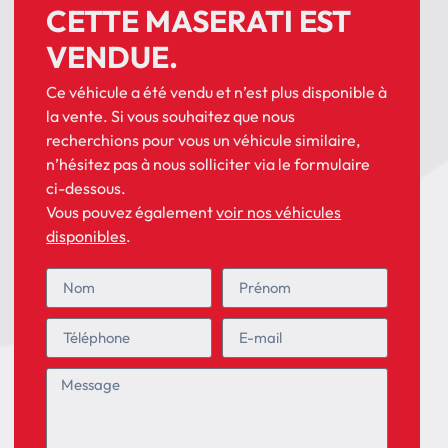
CETTE MASERATI EST
VENDUE.
Ce véhicule a été vendu et n’est plus disponible à
la vente. Si vous souhaitez que nous
recherchions pour vous un véhicule similaire,
n’hésitez pas à nous solliciter via le formulaire
ci-dessous.
Vous pouvez également
voir nos véhicules
disponibles
.