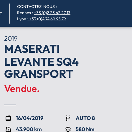
CONTACTEZ-NOUS :
Rennes
:
+33 (0)2 23 42 27 13
T
Lyon :
+33 (0)4 74 69 95 79
2019
MASERATI
LEVANTE SQ4
GRANSPORT
Vendue.
16/04/2019
AUTO 8
43.900 km
580 Nm