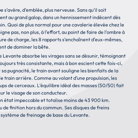
s’avère, d’emblée, plus nerveuse. Sans qu’il soit
ncent au grand galop, dans un hennissement indécent dès
min. Quoi de plus normal pour une cavalerie élevée chez le
igne pas, non plus, à l’effort, au point de faire de l’ombre à
ture de charge, les 8 rapports s’enchaînent d’eux-mêmes,
ent de dominer la bête.
 Levante absorbe les virages sans se désunir, témoignant
oujours très consistante, mais à bon escient cette fois-ci,
sa pugnacité, le train avant souligne les bienfaits de la
e train arrière. Comme au volant d’une propulsion, les
ups de cerceaux. L’équilibre idéal des masses (50/50) fait
 sur le visage de son conducteur.
 état impeccable et totalise moins de 43 900 km.
eau de finition hors du commun. Ses disques de freins
u système de freinage de base du Levante.