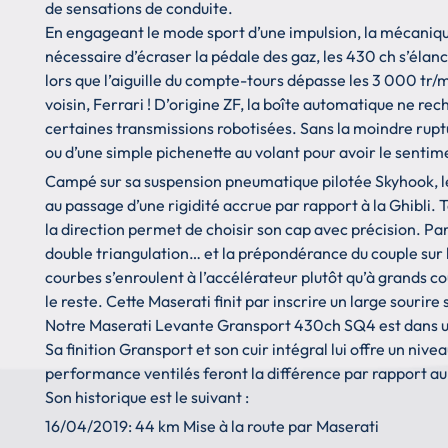
de sensations de conduite.
En engageant le mode sport d’une impulsion, la mécanique 
nécessaire d’écraser la pédale des gaz, les 430 ch s’éla
lors que l’aiguille du compte-tours dépasse les 3 000 tr/
voisin, Ferrari ! D’origine ZF, la boîte automatique ne rech
certaines transmissions robotisées. Sans la moindre rup
ou d’une simple pichenette au volant pour avoir le sentim
Campé sur sa suspension pneumatique pilotée Skyhook, le
au passage d’une rigidité accrue par rapport à la Ghibli. T
la direction permet de choisir son cap avec précision. Par 
double triangulation… et la prépondérance du couple sur l
courbes s’enroulent à l’accélérateur plutôt qu’à grands co
le reste. Cette Maserati finit par inscrire un large sourire
Notre Maserati Levante Gransport 430ch SQ4 est dans un
Sa finition Gransport et son cuir intégral lui offre un niv
performance ventilés feront la différence par rapport a
Son historique est le suivant :
16/04/2019: 44 km Mise à la route par Maserati