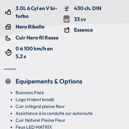
3.0L 6 Cyl en V bi-
430 ch. DIN
turbo
33 cv
Nero Ribelle
Essence
Cuir Nero fil Rosso
0 à 100 km/h en
5,2 s
Equipements & Options
Business Pack
Logo trident brodé
Cuir intégral pleine fleur
Assistance à la conduite sur autoroute
Cuir Naturel Pleine Fleur
Feux LED MATRIX