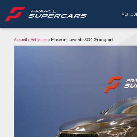
VÉHICU
Accueil
»
Véhicules
»
Maserati Levante SQ4 Gransport