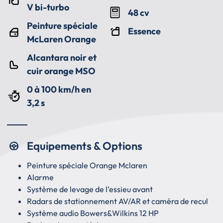
V bi-turbo
48 cv
Peinture spéciale
Essence
McLaren Orange
Alcantara noir et
cuir orange MSO
0 à 100 km/h en
3,2 s
Equipements & Options
Peinture spéciale Orange Mclaren
Alarme
Système de levage de l’essieu avant
Radars de stationnement AV/AR et caméra de recul
Système audio Bowers&Wilkins 12 HP