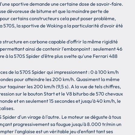
f d'une sportive demande une certaine dose de savoir-faire.
reuse dévoreuse de bitume et que la moindre perte de
i pour certains constructeurs cela peut poser problème,
 570S, la sportive de Woking a la particularité d'avoir été
ne structure en carbone capable d'offrir la même rigidité
, permettant ainsi de contenir l'embonpoint : seulement 46
tre à la 570S Spider d'être plus svelte qu'une Ferrari 488
nces de la 570S Spider qui impressionnent : 0 à 100 km/h
econdes pour atteindre les 200 km/h. Quasiment la même
r taquiner les 200 km/h (9,5 s). A la vue de tels chiffres,
pression sur le bouton Start et le V8 biturbo de 570 chevaux
monde et en seulement 15 secondes et jusqu'à 40 km/h, le
calises.
S Spider d'un virage à l'autre. Le moteur se déguste à tous
alançant progressivement sa fougue jusqu'à 8.000 tr/min un
ompter l'anglaise est un véritable jeu d'enfant tant ses