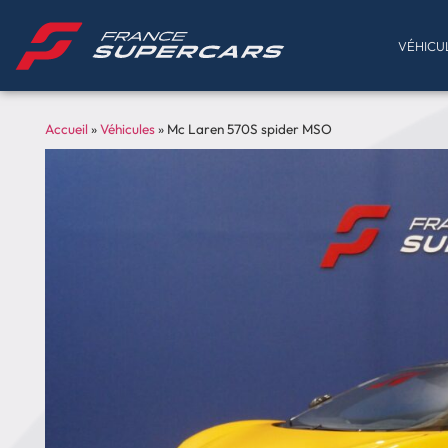
VÉHICU
Accueil
»
Véhicules
»
Mc Laren 570S spider MSO