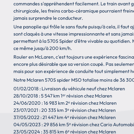
commandes s'appréhendent facilement. Le train avant gui
chirurgicale, les freins carbo-céramique pourraient frein
jamais surprendre le conducteur.
Une panoplie qui frôle le sans faute puisqu'à cela, il fau
sont claqués à une vitesse impressionnante et sans jamais
permettant à la 570S Spider d'être vivable au quotidien.
ce même jusqu'à 200 km/h.
Rouler en McLaren, c'est toujours une expérience fascinan
encore plus désirable que sa version coupé. Pas seulemen
mais pour son expérience de conduite tout simplement ha
Notre Mclaren 570S spider MSO totalise moins de 36 300 k
01/02/2018 : Livraison du véhicule neuf chez Mclaren
28/10/2018 : 5 547 km 1ᵉʳ révision chez Mclaren
24/06/2020 : 16 983 km 2ᵉ révision chez Mclaren
23/07/2021 : 20 335 km 3ᵉ révision chez Mclaren
37/05/2022 : 21 447 km 4ᵉ révision chez Mclaren
04/05/2023 : 29 856 km 5ᵉ révision chez Cario Automobil
23/05/2024 : 35 815 km 6ᵉ révision chez Mclaren