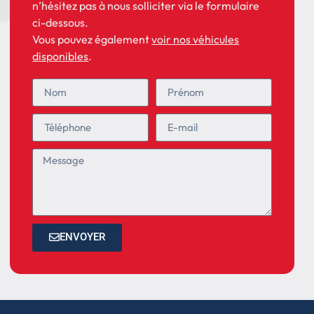
n’hésitez pas à nous solliciter via le formulaire
ci-dessous.
Vous pouvez également
voir nos véhicules
disponibles
.
ENVOYER