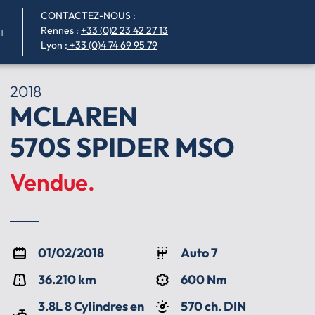
CONTACTEZ-NOUS :
Rennes
:
+33 (0)2 23 42 27 13
T
Lyon :
+33 (0)4 74 69 95 79
2018
MCLAREN
570S SPIDER MSO
Vendue.
01/02/2018
Auto 7
36.210 km
600 Nm
3.8L 8 Cylindres en
570 ch. DIN