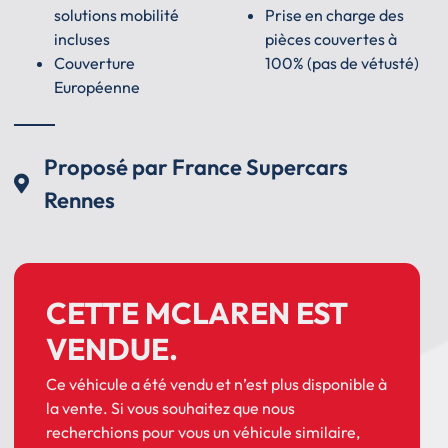
solutions mobilité
Prise en charge des
incluses
pièces couvertes à
Couverture
100% (pas de vétusté)
Européenne
Proposé par France Supercars
Rennes
CETTE MCLAREN EST
VENDUE.
Ce véhicule a été vendu et n’est plus disponible à
la vente. Si vous souhaitez que nous
recherchions pour vous un véhicule similaire,