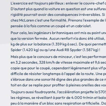
L'exercice est toujours périlleux : enlever le couvre-che
D'autant plus quand la voiture en question est une sulfu
rigidité pourrait avoir des conséquences irréversibles. S
chez McLaren c'est une formalité. Prenons l'exemple de la
pensée à la fois comme un coupé et un cabriolet.
Pour cela, les ingénieurs britanniques ont mis au point u
que la version fermée. Aucun renfort n'a donc été utilisé
kg de plus sur la balance (1.359 kg à sec). De quoi permet
Spider (1.420 kg) ou qu'une Audi R8 Spyder (1.587 kg) !
Mais plus que le concours de minceur, c'est les performa
en 3,2 secondes, 328 km/h de vitesse maximale et 9,6 s
copie que pour le coupé, cependant légèrement plus vif pou
difficile de résister longtemps à l'appel de la route. Une 
s'ébroue dans une sonorité digne des plus grandes de ce 
toit en dur se replie pour profiter à pleines oreilles des vo
Toujours aussi foudroyante, l'accélération projette la 570
les régimes, se réveillant à partir de 4.000 tr/min et b
peu à la manière d'un bloc sans respiration artificielle. D