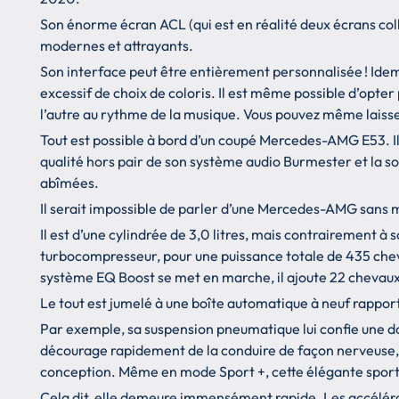
Son énorme écran ACL (qui est en réalité deux écrans coll
modernes et attrayants.
Son interface peut être entièrement personnalisée ! Idem 
excessif de choix de coloris. Il est même possible d’opter
l’autre au rythme de la musique. Vous pouvez même laisser 
Tout est possible à bord d’un coupé Mercedes-AMG E53. I
qualité hors pair de son système audio Burmester et la so
abîmées.
Il serait impossible de parler d’une Mercedes-AMG sans
Il est d’une cylindrée de 3,0 litres, mais contrairement à
turbocompresseur, pour une puissance totale de 435 chev
système EQ Boost se met en marche, il ajoute 22 chevaux 
Le tout est jumelé à une boîte automatique à neuf rapp
Par exemple, sa suspension pneumatique lui confie une d
décourage rapidement de la conduire de façon nerveuse, p
conception. Même en mode Sport +, cette élégante sporti
Cela dit, elle demeure immensément rapide. Les accélérat