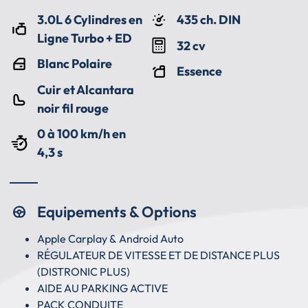
3.0L 6 Cylindres en
435 ch. DIN
Ligne Turbo + ED
32 cv
Blanc Polaire
Essence
Cuir et Alcantara
noir fil rouge
0 à 100 km/h en
4,3 s
Equipements & Options
Apple Carplay & Android Auto
RÉGULATEUR DE VITESSE ET DE DISTANCE PLUS
(DISTRONIC PLUS)
AIDE AU PARKING ACTIVE
PACK CONDUITE