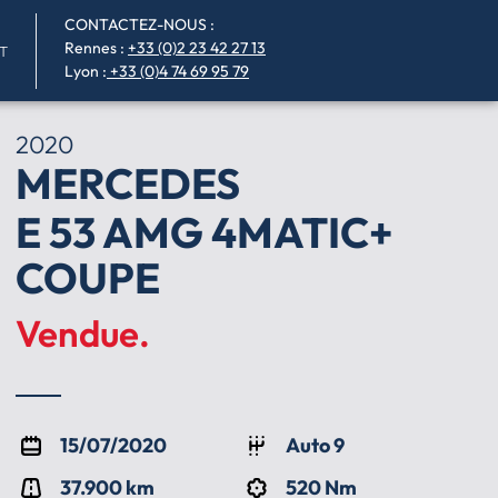
CONTACTEZ-NOUS :
Rennes
:
+33 (0)2 23 42 27 13
T
Lyon :
+33 (0)4 74 69 95 79
2020
MERCEDES
E 53 AMG 4MATIC+
COUPE
Vendue.
15/07/2020
Auto 9
37.900 km
520 Nm