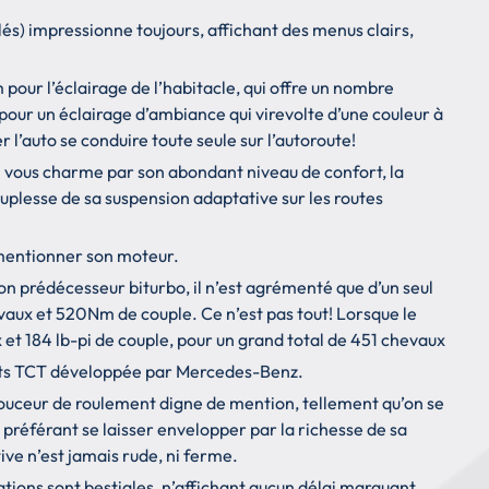
és) impressionne toujours, affichant des menus clairs,
pour l’éclairage de l’habitacle, qui offre un nombre
 pour un éclairage d’ambiance qui virevolte d’une couleur à
l’auto se conduire toute seule sur l’autoroute!
l vous charme par son abondant niveau de confort, la
uplesse de sa suspension adaptative sur les routes
 mentionner son moteur.
 son prédécesseur biturbo, il n’est agrémenté que d’un seul
aux et 520Nm de couple. Ce n’est pas tout! Lorsque le
et 184 lb-pi de couple, pour un grand total de 451 chevaux
orts TCT développée par Mercedes-Benz.
ouceur de roulement digne de mention, tellement qu’on se
référant se laisser envelopper par la richesse de sa
ve n’est jamais rude, ni ferme.
ions sont bestiales, n’affichant aucun délai marquant.