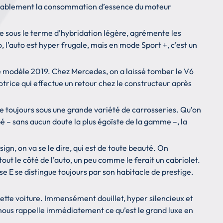
idérablement la consommation d’essence du moteur
ue sous le terme d'hybridation légère, agrémente les
l’auto est hyper frugale, mais en mode Sport +, c’est un
née modèle 2019. Chez Mercedes, on a laissé tomber le V6
otrice qui effectue un retour chez le constructeur après
ffre toujours sous une grande variété de carrosseries. Qu’on
pé – sans aucun doute la plus égoïste de la gamme –, la
n, on va se le dire, qui est de toute beauté. On
out le côté de l’auto, un peu comme le ferait un cabriolet.
sse E se distingue toujours par son habitacle de prestige.
cette voiture. Immensément douillet, hyper silencieux et
nous rappelle immédiatement ce qu’est le grand luxe en