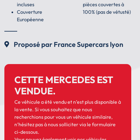
incluses
pièces couvertes à
Couverture
100% (pas de vétusté)
Européenne
Proposé par France Supercars lyon
CETTE MERCEDES EST
VENDUE.
Ce véhicule a été vendu et n’est plus disponible à
la vente. Si vous souhaitez que nous
recherchions pour vous un véhicule similaire,
n’hésitez pas à nous solliciter via le formulaire
ci-dessous.
Vous pouvez également
voir nos véhicules