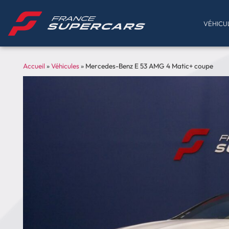
VÉHICU
Accueil
»
Véhicules
»
Mercedes-Benz E 53 AMG 4 Matic+ coupe