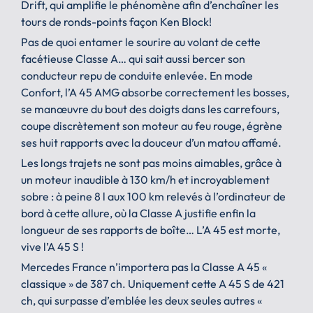
Drift, qui amplifie le phénomène afin d’enchaîner les
tours de ronds-points façon Ken Block!
Pas de quoi entamer le sourire au volant de cette
facétieuse Classe A… qui sait aussi bercer son
conducteur repu de conduite enlevée. En mode
Confort, l’A 45 AMG absorbe correctement les bosses,
se manœuvre du bout des doigts dans les carrefours,
coupe discrètement son moteur au feu rouge, égrène
ses huit rapports avec la douceur d’un matou affamé.
Les longs trajets ne sont pas moins aimables, grâce à
un moteur inaudible à 130 km/h et incroyablement
sobre : à peine 8 l aux 100 km relevés à l’ordinateur de
bord à cette allure, où la Classe A justifie enfin la
longueur de ses rapports de boîte… L’A 45 est morte,
vive l’A 45 S !
Mercedes France n’importera pas la Classe A 45 «
classique » de 387 ch. Uniquement cette A 45 S de 421
ch, qui surpasse d’emblée les deux seules autres «