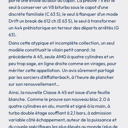
porte une étoile au bout du capot. La preuve ? Il est le
seul à conserver un V8 biturbo sous le capot d’une
discrète familiale (C 63 S), le seul à flanquer d’un mode
Drift un break de 612 ch (E 63 S), le seul à transformer
un 4x4 préhistorique en terreur des départs arrêtés (G
63).
Dans cette atypique et incomplète collection, un seul
modèle constituait le vilain petit canard : la
précédente A 45, seule AMG à quatre cylindres et un
peu trop sage, en ligne droite comme en virages, pour
mériter cette appellation. Un avis sûrement partagé
par les sorciers d’Affalterbach, à l’heure de plancher
sur son renouvellement…
Ainsi, la nouvelle Classe A 45 est issue d’une feuille
blanche. Comme le prouve son nouveau bloc 2.0 à
quatre cylindres en alu, monté et signé à la main, à
turbo double étage soufflant à 2,1 bars, à admission
variable côté échappement, auteur de la puissance et
du couple spécifiques les plus élevés au monde (plus de