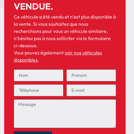
VENDUE.
Ce véhicule a été vendu et n’est plus disponible à
la vente. Si vous souhaitez que nous
recherchions pour vous un véhicule similaire,
n’hésitez pas à nous solliciter via le formulaire
ci-dessous.
Vous pouvez également
voir nos véhicules
disponibles
.