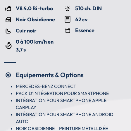
V8 4.0 Bi-turbo
510 ch. DIN
42 cv
Noir Obsidienne
Essence
Cuir noir
0 à 100 km/h en
3,7 s
Equipements & Options
MERCEDES-BENZ CONNECT
PACK D’INTÉGRATION POUR SMARTPHONE
INTÉGRATION POUR SMARTPHONE APPLE
CARPLAY
INTÉGRATION POUR SMARTPHONE ANDROID
AUTO
NOIR OBSIDIENNE – PEINTURE MÉTALLISÉE