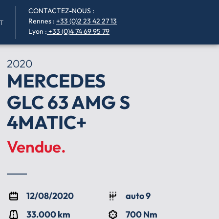
CONTACTEZ-NOUS :
Rennes
:
+33 (0)2 23 42 27 13
T
Lyon :
+33 (0)4 74 69 95 79
2020
MERCEDES
GLC 63 AMG S
4MATIC+
Vendue.
12/08/2020
auto 9
33.000 km
700 Nm