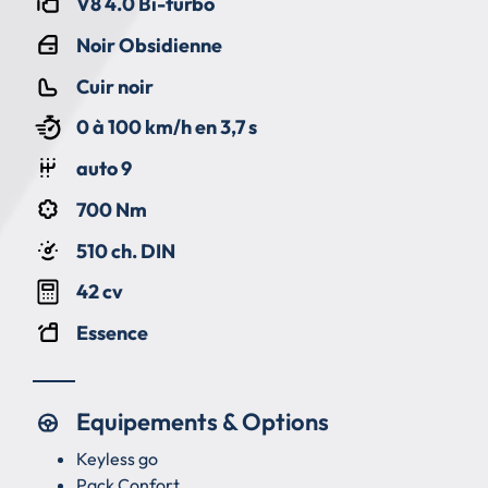
V8 4.0 Bi-turbo
Noir Obsidienne
Cuir noir
0 à 100 km/h en 3,7 s
auto 9
700 Nm
510 ch. DIN
42 cv
Essence
Equipements & Options
Keyless go
Pack Confort