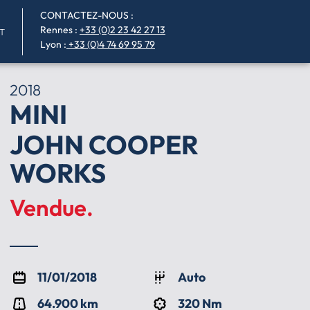
CONTACTEZ-NOUS :
Rennes
:
+33 (0)2 23 42 27 13
T
Lyon :
+33 (0)4 74 69 95 79
2018
MINI
JOHN COOPER
WORKS
Vendue.
11/01/2018
Auto
64.900 km
320 Nm