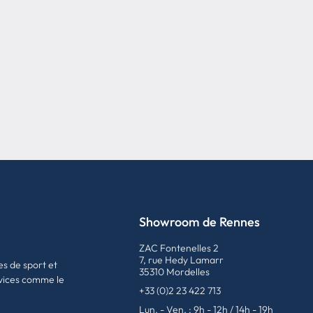
Showroom de Rennes
ZAC Fontenelles 2
7, rue Hedy Lamarr
es de sport et
35310 Mordelles
vices comme le
+33 (0)2 23 422 713
Lun. - Ven. : 9h - 12h / 14h - 19h