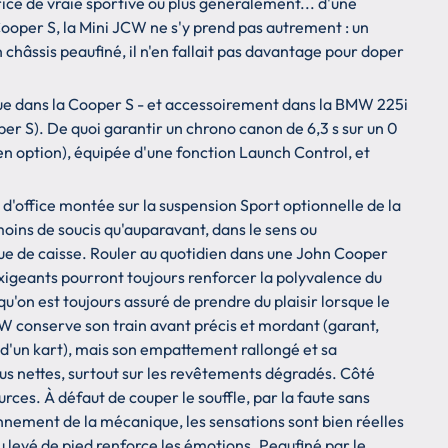
ice de vraie sportive ou plus généralement... d'une
Cooper S, la Mini JCW ne s'y prend pas autrement : un
n châssis peaufiné, il n'en fallait pas davantage pour doper
ue dans la Cooper S - et accessoirement dans la BMW 225i
per S). De quoi garantir un chrono canon de 6,3 s sur un 0
en option), équipée d'une fonction Launch Control, et
'office montée sur la suspension Sport optionnelle de la
ins de soucis qu'auparavant, dans le sens ou
enue de caisse. Rouler au quotidien dans une John Cooper
exigeants pourront toujours renforcer la polyvalence du
u'on est toujours assuré de prendre du plaisir lorsque le
JCW conserve son train avant précis et mordant (garant,
e d'un kart), mais son empattement rallongé et sa
lus nettes, surtout sur les revêtements dégradés. Côté
es. À défaut de couper le souffle, par la faute sans
onnement de la mécanique, les sensations sont bien réelles
 levé de pied renforce les émotions. Peaufiné par le