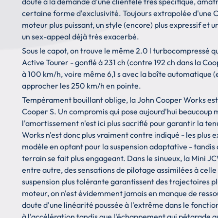
doute à la demande d'une clientèle très spécifique, amatr
certaine forme d'exclusivité. Toujours extrapolée d'une 
moteur plus puissant, un style (encore) plus expressif et u
un sex-appeal déjà très exacerbé.
Sous le capot, on trouve le même 2.0 l turbocompressé q
Active Tourer - gonflé à 231 ch (contre 192 ch dans la Coo
à 100 km/h, voire même 6,1 s avec la boîte automatique (
approcher les 250 km/h en pointe.
Tempérament bouillant oblige, la John Cooper Works est d
Cooper S. Un compromis qui pose aujourd'hui beaucoup mo
l'amortissement n'est ici plus sacrifié pour garantir la t
Works n'est donc plus vraiment contre indiqué - les plus 
modèle en optant pour la suspension adaptative - tandis q
terrain se fait plus engageant. Dans le sinueux, la Mini 
entre autre, des sensations de pilotage assimilées à cell
suspension plus tolérante garantissent des trajectoires p
moteur, on n'est évidemment jamais en manque de ressourc
doute d'une linéarité poussée à l'extrême dans le foncti
à l'accélération tandis que l'échappement qui pétarade au