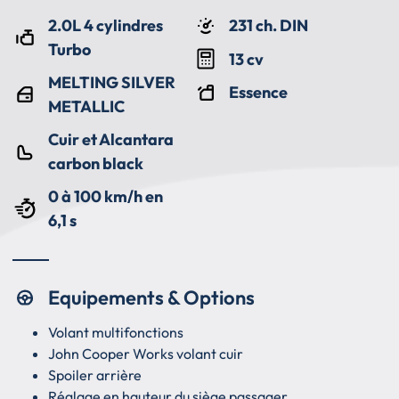
2.0L 4 cylindres
231 ch. DIN
Turbo
13 cv
MELTING SILVER
Essence
METALLIC
Cuir et Alcantara
carbon black
0 à 100 km/h en
6,1 s
Equipements & Options
Volant multifonctions
John Cooper Works volant cuir
Spoiler arrière
Réglage en hauteur du siège passager