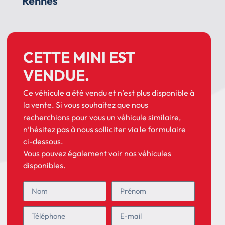
Rennes
CETTE MINI EST
VENDUE.
Ce véhicule a été vendu et n’est plus disponible à
la vente. Si vous souhaitez que nous
recherchions pour vous un véhicule similaire,
n’hésitez pas à nous solliciter via le formulaire
ci-dessous.
Vous pouvez également
voir nos véhicules
disponibles
.