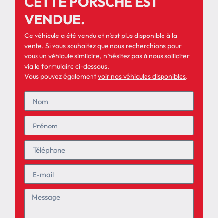
CETTE PORSCHE EST
VENDUE.
Ce véhicule a été vendu et n’est plus disponible à la
vente. Si vous souhaitez que nous recherchions pour
vous un véhicule similaire, n’hésitez pas à nous solliciter
via le formulaire ci-dessous.
Vous pouvez également
voir nos véhicules disponibles
.