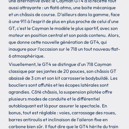
une alternative avec le Cayman GT4 à la recette tout
aussi attrayante : un flat6 atmo, une boite mécanique
et un châssis de course. D'ailleurs dans la gamme, face
à une 911 à l'esprit de plus en plus proche de celui d'une
GT, c'est le Cayman le modèle le plus sportif, avec son
moteur en position central et son poids contenu. Alors,
que donne cette nouvelle génération de GT4, qui
inaugure pour l'occasion sur le 718 un tout nouveau flat-
6 atmosphérique.
Visuellement, le GT4 se distingue d'un 718 Cayman
classique par ses jantes de 20 pouces, son châssis GT
abaissé de 3 cm et son kit carrosserie bodybuildé. Les
boucliers sont affutés et les écopes latérales sont
agrandies. Côté châssis, la suspension pilotée offre
plusieurs modes de conduite et le différentiel
autobloquant est là pour assurer le spectacle. En
bonus, tout est réglable : voies, carrossage des roues,
barres antiroulis et inclinaison de l'aileron fixe en
carbone bien sûr. Il faut dire que le GT4 hérite du train