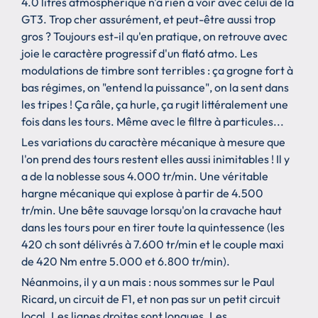
4.0 litres atmosphérique n'a rien à voir avec celui de la
GT3. Trop cher assurément, et peut-être aussi trop
gros ? Toujours est-il qu'en pratique, on retrouve avec
joie le caractère progressif d'un flat6 atmo. Les
modulations de timbre sont terribles : ça grogne fort à
bas régimes, on "entend la puissance", on la sent dans
les tripes ! Ça râle, ça hurle, ça rugit littéralement une
fois dans les tours. Même avec le filtre à particules...
Les variations du caractère mécanique à mesure que
l'on prend des tours restent elles aussi inimitables ! Il y
a de la noblesse sous 4.000 tr/min. Une véritable
hargne mécanique qui explose à partir de 4.500
tr/min. Une bête sauvage lorsqu'on la cravache haut
dans les tours pour en tirer toute la quintessence (les
420 ch sont délivrés à 7.600 tr/min et le couple maxi
de 420 Nm entre 5.000 et 6.800 tr/min).
Néanmoins, il y a un mais : nous sommes sur le Paul
Ricard, un circuit de F1, et non pas sur un petit circuit
local. Les lignes droites sont longues. Les