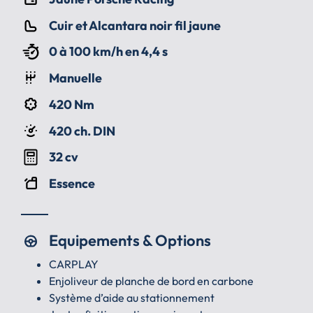
Cuir et Alcantara noir fil jaune
0 à 100 km/h en 4,4 s
Manuelle
420 Nm
420 ch. DIN
32 cv
Essence
Equipements & Options
CARPLAY
Enjoliveur de planche de bord en carbone
Système d’aide au stationnement