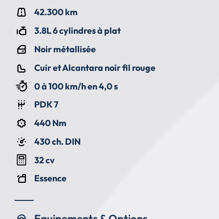
42.300 km
3.8L 6 cylindres à plat
Noir métallisée
Cuir et Alcantara noir fil rouge
0 à 100 km/h en 4,0 s
PDK 7
440 Nm
430 ch. DIN
32 cv
Essence
Equipements & Options