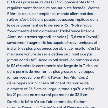
80 % des possesseurs des GT3 RS précédentes font
régulièrement des incursions sur piste fermée. Walter
Röhrl, le double champion du monde allemand des
rallyes, s’est, à 68 ans passés, beaucoup impliqué dans
le développement de la dernière RS : "Notre travail
fondamental était d’améliorer l’adhérence latérale.
Alors, nous avons agrandi les voies [+ 3,6 cm à l’avant],
sévèrement augmenté les appuis aérodynamiques et
installé les plus gros pneus possible. Le résultat, c’est la
meilleure voiture de série dédiée au circuit que j’ai
jamais conduite!". Avec un œil acéré, on remarque que
la RS récupère la carrosserie plus large de la Turbo, ce
qui a permis de monter les plus grosses enveloppes
jamais vues sur une 911 : à l’avant, les Pilot Cup 2
développés par Michelin affichent 20 pouces de
diamètre et 26,5 cm de largeur, tandis qu’à l’arrière,
les 21 pouces ne mesurent pas moins de 32,5 cm!
De visu, la bête n’a pas l’air commode, d’autant
qu’entre l’avant qui "lèche" le sol et l’énorme aileron