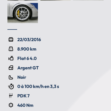
22/03/2016
8.900 km
Flat 6 4.0
Argent GT
Noir
0 à 100 km/h en 3,3 s
PDK 7
460 Nm