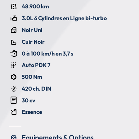
48.900 km
3.0L 6 Cylindres en Ligne bi-turbo
Noir Uni
Cuir Noir
0 à 100 km/h en 3,7 s
Auto PDK 7
500 Nm
420 ch. DIN
30 cv
Essence
Equipements & Options