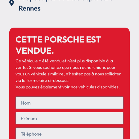
Rennes
CETTE PORSCHE EST
VENDUE.
Ce véhicule a été vendu et n’est plus disponible à la
vente. Si vous souhaitez que nous recherchions pour
vous un véhicule similaire, n’hésitez pas à nous solliciter
via le formulaire ci-dessous.
Vous pouvez également
voir nos véhicules disponibles
.