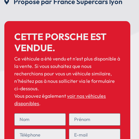
Proposé par France Supercars lyon
CETTE PORSCHE EST
VENDUE.
Ce véhicule a été vendu et n’est plus disponible à
la vente. Si vous souhaitez que nous
recherchions pour vous un véhicule similaire,
n’hésitez pas à nous solliciter via le formulaire
ci-dessous.
Vous pouvez également
voir nos véhicules
disponibles
.