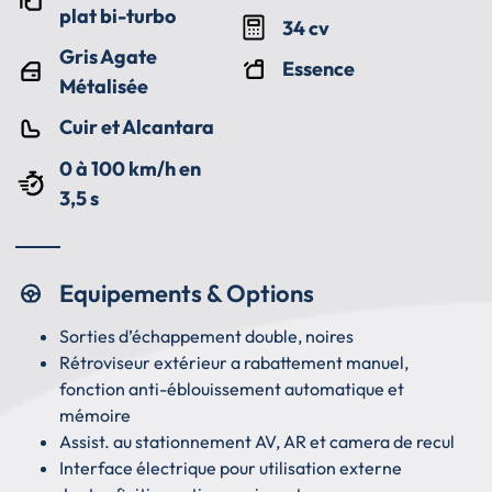
plat bi-turbo
34 cv
Gris Agate
Essence
Métalisée
Cuir et Alcantara
0 à 100 km/h en
3,5 s
Equipements & Options
Sorties d’échappement double, noires
Rétroviseur extérieur a rabattement manuel,
fonction anti-éblouissement automatique et
mémoire
Assist. au stationnement AV, AR et camera de recul
Interface électrique pour utilisation externe