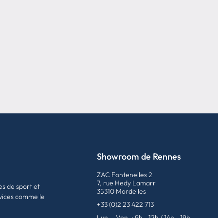
Showroom de Rennes
ZAC Fontenelles 2
7, rue Hedy Lamarr
es de sport et
35310 Mordelles
vices comme le
+33 (0)2 23 422 713
Lun. - Ven. : 9h - 12h / 14h - 19h