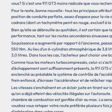
vous? Si c’est une 911 GT3 moins radicale que vous recherc
Pour le reste, bonne nouvelle : tous les principaux attribu
position de conduite parfaite, assez d’espace pour la vie 
cadrans (dont un tachymètre peint en rouge, exclusif à la
Bien qu’elle se débrouille au quotidien, il est certain qu
performance, tant sur les routes secondaires sinueuses qu
Sa puissance a augmenté par rapport à l’ancienne, passan
550 Nm. Au lieu d’un 6-cylindres atmosphérique de 3,8 li
3,0 litres. Dans tous les cas, l’acheteur peut choisir un
Comme tous les moteurs turbocompressés, celui-ci s’activ
d’échappement sont suffisamment présents, la 911 GTS s’é
enclenché au préalable le système de contrôle de l’accéléra
frein enfoncé, d’écraser l’accélérateur et de relâcher ra
Les vitesses s’enchaînent en un éclair juste en tirant sur l
qu’on a déjà atteint des vélocités illégales sur l’autorout
chambre de combustion est gonflée d’air au max. La sensa
voudrez vous retaper votre route préférée plusieurs fois j
d’adrénaline dans votre corps.