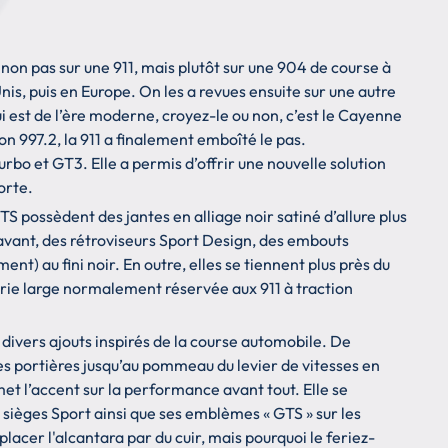
 non pas sur une 911, mais plutôt sur une 904 de course à
nis, puis en Europe. On les a revues ensuite sur une autre
est de l’ère moderne, croyez-le ou non, c’est le Cayenne
on 997.2, la 911 a finalement emboîté le pas.
urbo et GT3. Elle a permis d’offrir une nouvelle solution
orte.
GTS possèdent des jantes en alliage noir satiné d’allure plus
 avant, des rétroviseurs Sport Design, des embouts
) au fini noir. En outre, elles se tiennent plus près du
erie large normalement réservée aux 911 à traction
c divers ajouts inspirés de la course automobile. De
des portières jusqu’au pommeau du levier de vitesses en
 met l’accent sur la performance avant tout. Elle se
 sièges Sport ainsi que ses emblèmes « GTS » sur les
placer l'alcantara par du cuir, mais pourquoi le feriez-