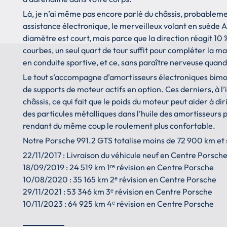
Là, je n’ai même pas encore parlé du châssis, probablement
assistance électronique, le merveilleux volant en suède 
diamètre est court, mais parce que la direction réagit 10 %
courbes, un seul quart de tour suffit pour compléter la 
en conduite sportive, et ce, sans paraître nerveuse quand o
Le tout s’accompagne d’amortisseurs électroniques bimode
de supports de moteur actifs en option. Ces derniers, à l
châssis, ce qui fait que le poids du moteur peut aider à dirig
des particules métalliques dans l’huile des amortisseurs 
rendant du même coup le roulement plus confortable.
Notre Porsche 991.2 GTS totalise moins de 72 900 km et so
22/11/2017 : Livraison du véhicule neuf en Centre Porsch
18/09/2019 : 24 519 km 1ʳᵉ révision en Centre Porsche
10/08/2020 : 35 165 km 2ᵉ révision en Centre Porsche
29/11/2021 : 53 346 km 3ᵉ révision en Centre Porsche
10/11/2023 : 64 925 km 4ᵉ révision en Centre Porsche