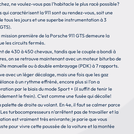
hez, ne voulez-vous pas l’habitacle le plus racé possible?
ts qui caractérisent la 911 sont au rendez-vous, soit une
de tous les jours et une superbe instrumentation à 3
 GTS).
e la mission première de la Porsche 911 GTS demeure la
e les circuits fermés.
t de 430 à 450 chevaux, tandis que le couple a bondi à
tres, on se retrouve maintenant avec un moteur biturbo de
e boîte manuelle ou à double embrayage (PDK) à 7 rapports.
e avec un léger décalage, mais une fois que les gaz
lance à un rythme effréné, encore plus si l’on a
tion par le biais du mode Sport + (il suffit de tenir le
pidement le frein). C’est comme une fusée qui décolle!
a palette de droite au volant. En 4e, il faut se calmer parce
e. Les turbocompresseurs n’arrêtent pas de travailler et la
tion est vraiment très enivrante; je parie que vous
uste pour vivre cette poussée de la voiture et la montée