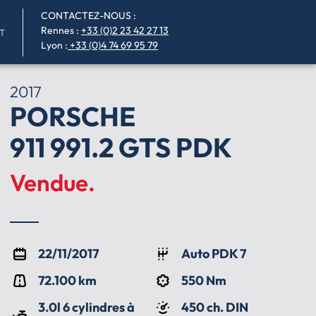
CONTACTEZ-NOUS :
Rennes
:
+33 (0)2 23 42 27 13
T
Lyon :
+33 (0)4 74 69 95 79
2017
PORSCHE
911 991.2 GTS PDK
Vendue.
22/11/2017
Auto PDK 7
72.100 km
550 Nm
3.0l 6 cylindres à
450 ch. DIN