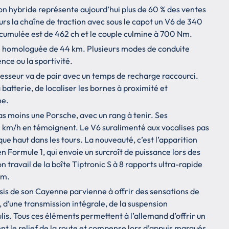
on hybride représente aujourd’hui plus de 60 % des ventes
rs la chaîne de traction avec sous le capot un V6 de 340
 cumulée est de 462 ch et le couple culmine à 700 Nm.
e homologuée de 44 km. Plusieurs modes de conduite
ence ou la sportivité.
esseur va de pair avec un temps de recharge raccourci.
 batterie, de localiser les bornes à proximité et
ne.
as moins une Porsche, avec un rang à tenir. Ses
 km/h en témoignent. Le V6 suralimenté aux vocalises pas
ue haut dans les tours. La nouveauté, c’est l’apparition
 Formule 1, qui envoie un surcroît de puissance lors des
on travail de la boîte Tiptronic S à 8 rapports ultra-rapide
Nm.
sis de son Cayenne parvienne à offrir des sensations de
s, d’une transmission intégrale, de la suspension
is. Tous ces éléments permettent à l’allemand d’offrir un
t le relief de la route et compense lors d’appuis marqués.