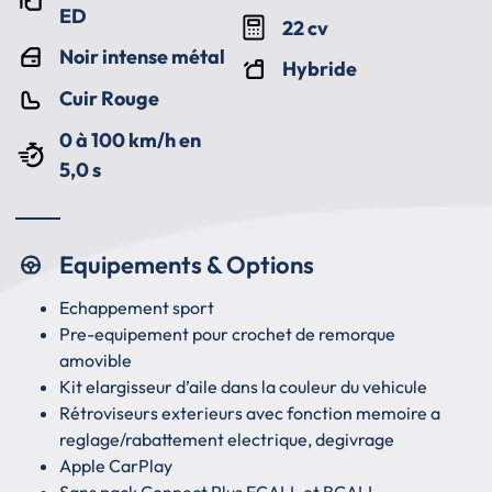
ED
22 cv
Noir intense métal
Hybride
Cuir Rouge
0 à 100 km/h en
5,0 s
Equipements & Options
Echappement sport
Pre-equipement pour crochet de remorque
amovible
Kit elargisseur d’aile dans la couleur du vehicule
Rétroviseurs exterieurs avec fonction memoire a
reglage/rabattement electrique, degivrage
Apple CarPlay
Sans pack Connect Plus ECALL et BCALL