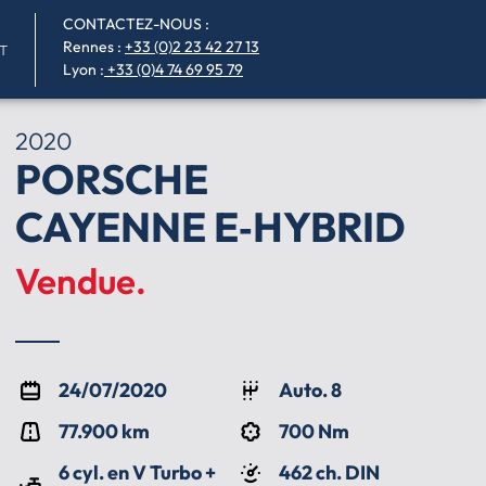
CONTACTEZ-NOUS :
Rennes
:
+33 (0)2 23 42 27 13
T
Lyon :
+33 (0)4 74 69 95 79
2020
PORSCHE
CAYENNE E‑HYBRID
Vendue.
24/07/2020
Auto. 8
77.900 km
700 Nm
6 cyl. en V Turbo +
462 ch. DIN