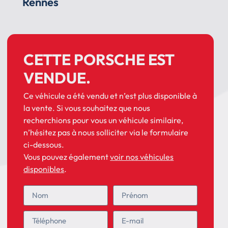
Rennes
CETTE PORSCHE EST
VENDUE.
Ce véhicule a été vendu et n’est plus disponible à
la vente. Si vous souhaitez que nous
recherchions pour vous un véhicule similaire,
n’hésitez pas à nous solliciter via le formulaire
ci-dessous.
Vous pouvez également
voir nos véhicules
disponibles
.