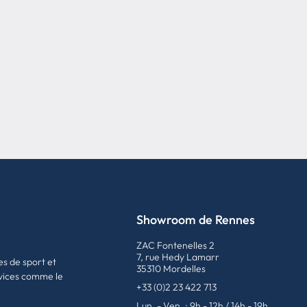
Showroom de Rennes
ZAC Fontenelles 2
7, rue Hedy Lamarr
es de sport et
35310 Mordelles
vices comme le
+33 (0)2 23 422 713
Lun. - Ven. : 9h - 12h / 14h - 19h