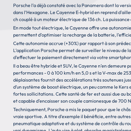
Porsche l’a déjà constaté avec la Panamera dont la versi
dans l’Hexagone. Le Cayenne E-hybrid en reprend d'ailleu
ch couplé à un moteur électrique de 136 ch. La puissance
En mode tout électrique, le Cayenne offre une autonomi
permettent d’optimiser la recharge de la batterie, l’effici
Cette autonomie accrue (+30%) par rapport à son prédec
L’application Porsche permet de surveiller le niveau de la
d’effectuer le paiement directement via votre smartpho
Il a beau être hybride et SUV, le Cayenne n’en demeure p
performances - 0 à 100 km/h en 5,0 s et la V-max de 253
déplaisantes fournit des accélérations très soutenues jusq
d’un système de boost électrique, un peu comme le Kers en
fortes sollicitations. Cette santé de fer est aussi due au b
et capable d’encaisser son couple camionesque de 700 
Techniquement, Porsche a mis le paquet pour que le châs
vraie sportive. A titre d’exemple il bénéficie, entre autre
pneumatique adaptative et du système de contrôle du roul
vrai dynamisme. L’auto vire à plat, absorbe magistralemen