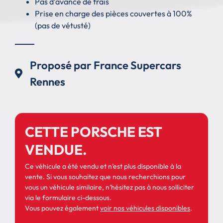
Pas d’avance de frais
Prise en charge des pièces couvertes à 100%
(pas de vétusté)
Proposé par France Supercars
Rennes
CETTE PORSCHE EST
VENDUE.
Ce véhicule a été vendu et n’est plus disponible à la
vente. Si vous souhaitez que nous recherchions pour
vous un véhicule similaire, n’hésitez pas à nous solliciter
via le formulaire ci-dessous.
Vous pouvez également
voir nos véhicules disponibles
.