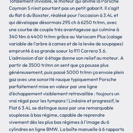
Totalement invisible, le moteur qui anime la Porsche
Cayman S n'est pourtant pas un petit gabarit. Il s'agit
du flat 6 du Boxster, réalésé pour l'occasion à 3.4L et
qui développe désormais 295 ch à 6250 tr/mn, avec
une courbe de couple très avantageuse qui culmine à
340 Nm à 4400 tr/mn grâce au Variocam Plus (calage
variable de l'arbre à cames et de la levée de soupapes)
emprunté à sa grande soeur la 911 Carrera 3.6.
L'admission d'air à étage donne son relief au moteur. A
partir de 3500 tr/mn on sent que ça pousse plus
généreusement, puis passé 5000 tr/mn ça envoie plein
gaz avec une sonorité rauque typiquement Porsche
parfaitement mise en valeur par une ligne
d'échappement visiblement retravaillée : toujours un
vrai régal pour les tympans ! Linéaire et progressif, le
Flat 6 3.4L se distingue aussi par une remarquable
souplesse à bas régime, capable de reprendre
vivement dès les plus bas régimes à l'image du 6
cylindres en ligne BMW. La boîte manuelle à 6 rapports