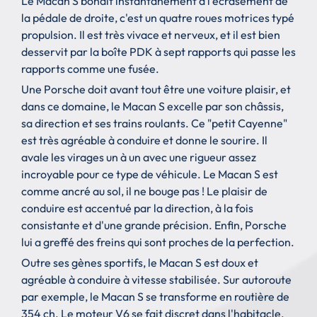
Le Macan S bondit instantanément à l'écrasement de
la pédale de droite, c'est un quatre roues motrices typé
propulsion. Il est très vivace et nerveux, et il est bien
desservit par la boîte PDK à sept rapports qui passe les
rapports comme une fusée.
Une Porsche doit avant tout être une voiture plaisir, et
dans ce domaine, le Macan S excelle par son châssis,
sa direction et ses trains roulants. Ce "petit Cayenne"
est très agréable à conduire et donne le sourire. Il
avale les virages un à un avec une rigueur assez
incroyable pour ce type de véhicule. Le Macan S est
comme ancré au sol, il ne bouge pas ! Le plaisir de
conduire est accentué par la direction, à la fois
consistante et d'une grande précision. Enfin, Porsche
lui a greffé des freins qui sont proches de la perfection.
Outre ses gènes sportifs, le Macan S est doux et
agréable à conduire à vitesse stabilisée. Sur autoroute
par exemple, le Macan S se transforme en routière de
354 ch. Le moteur V6 se fait discret dans l'habitacle,