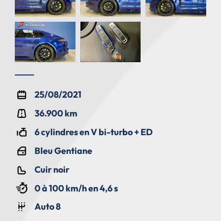
25/08/2021
36.900 km
6 cylindres en V bi-turbo + ED
Bleu Gentiane
Cuir noir
0 à 100 km/h en 4,6 s
Auto 8