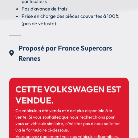
particuliers
Pas d’avance de frais
Prise en charge des pièces couvertes à 100%
(pas de vétusté)
Proposé par France Supercars
Rennes
CETTE VOLKSWAGEN EST
VENDUE.
Ce véhicule a été vendu et n’est plus disponible à la
vente. Si vous souhaitez que nous recherchions pour
vous un véhicule similaire, n’hésitez pas à nous solliciter
via le formulaire ci-dessous.
Vous pouvez également
voir nos véhicules disponibles
.