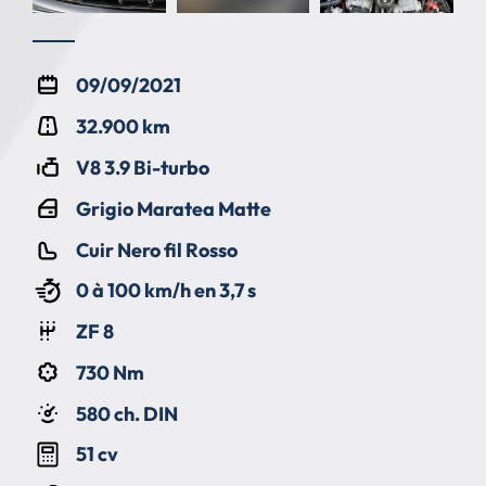
09/09/2021
32.900 km
V8 3.9 Bi-turbo
Grigio Maratea Matte
Cuir Nero fil Rosso
0 à 100 km/h en 3,7 s
ZF 8
730 Nm
580 ch. DIN
51 cv